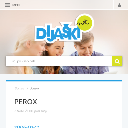
MENI
Domov
forum
PEROX
Z NAMI ŽE OD 30.01.2005 ...
2006-07-17