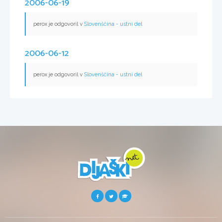
2006-06-19
perox je odgovoril v
Slovenščina - ustni del
2006-06-12
perox je odgovoril v
Slovenščina - ustni del