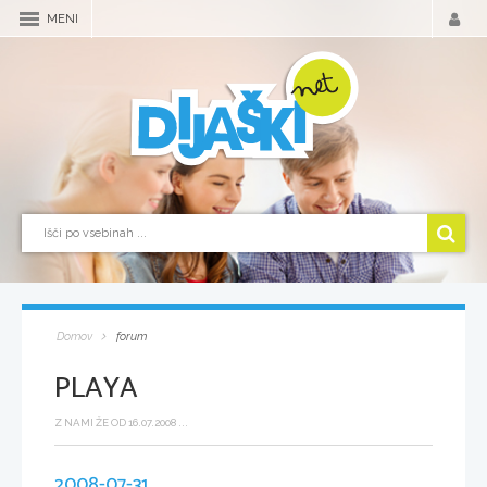
MENI
Domov
forum
PLAYA
Z NAMI ŽE OD 16.07.2008 ...
2008-07-31