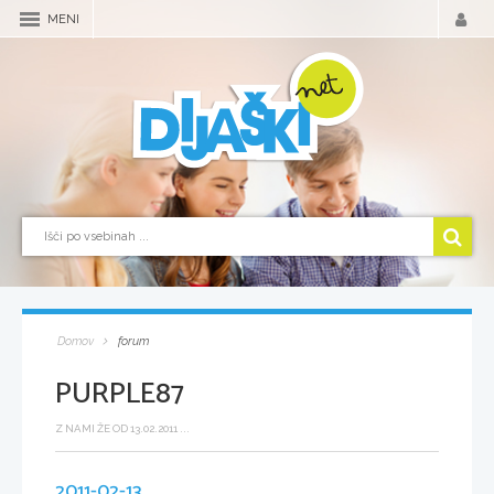
MENI
Domov
forum
PURPLE87
Z NAMI ŽE OD 13.02.2011 ...
2011-02-13