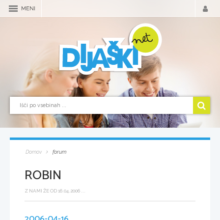
MENI
Domov
forum
ROBIN
Z NAMI ŽE OD 16.04.2006 ...
2006-04-16