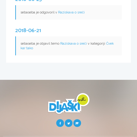
sebaseba je odgovoril v
Raziskava o sreči
2018-06-21
sebaseba je objavil temo
Raziskava o sreči
v kategoriji
Čvek
kar tako