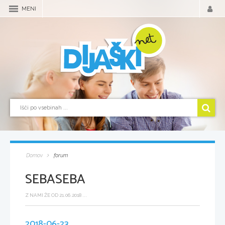
MENI
Domov
forum
SEBASEBA
Z NAMI ŽE OD 21.06.2018 ...
2018-06-23