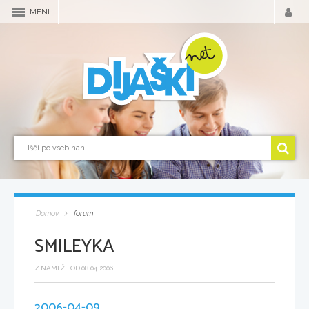
MENI
Domov
forum
SMILEYKA
Z NAMI ŽE OD 08.04.2006 ...
2006-04-09