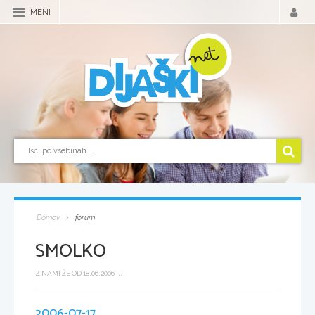
MENI
Domov
forum
SMOLKO
Z NAMI ŽE OD 18.06.2006 ...
2006-07-17