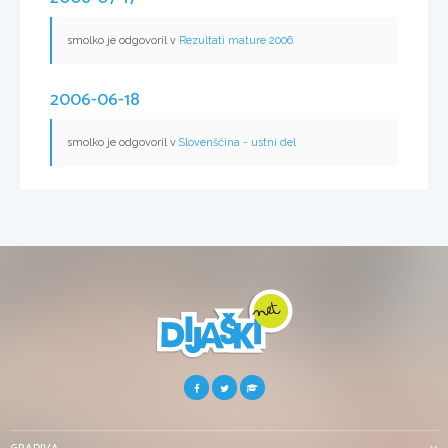
smolko je odgovoril v
Rezultati mature 2006
2006-06-18
smolko je odgovoril v
Slovenščina - ustni del