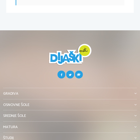
GRADIVA
OSNOVNE ŠOLE
SREDNJE ŠOLE
MATURA
ŠTUDIJ