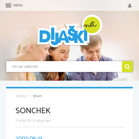
MENI
Domov
forum
SONCHEK
Z NAMI ŽE OD 28.05.2007 ...
2007-06-13