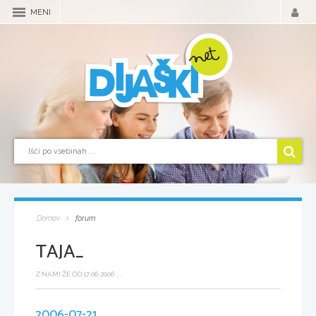
MENI
Domov
forum
TAJA_
Z NAMI ŽE OD 17.06.2006 ...
2006-07-21