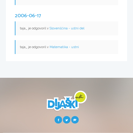
2006-06-17
taja_ je odgovoril v
Slovenščina - ustni del
taja_ je odgovoril v
Matematika - ustni