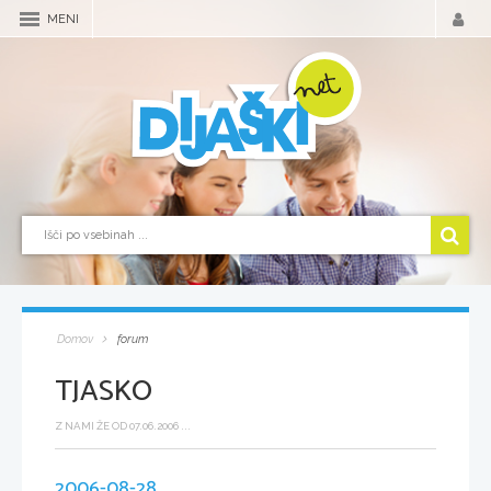
MENI
Domov
forum
TJASKO
Z NAMI ŽE OD 07.06.2006 ...
2006-08-28