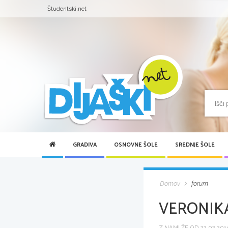
Študentski.net
GRADIVA
OSNOVNE ŠOLE
SREDNJE ŠOLE
Domov
forum
VERONIKA
Z NAMI ŽE OD 22.02.2019 