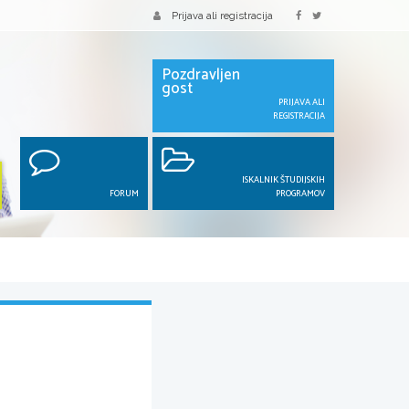
Prijava ali registracija
Pozdravljen
gost
PRIJAVA ALI
REGISTRACIJA
ISKALNIK ŠTUDIJSKIH
FORUM
PROGRAMOV