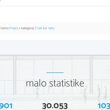
il temo
Prepis
v kategoriji
Čvek kar tako
malo statistike
901
30.053
10