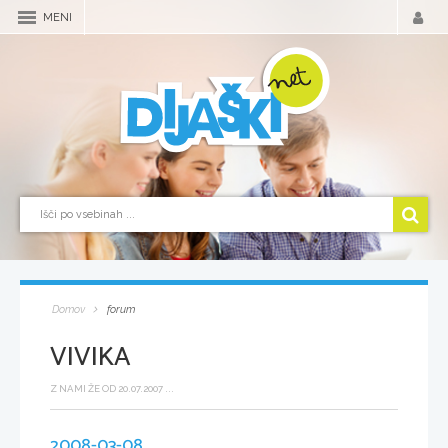
MENI
Domov
forum
VIVIKA
Z NAMI ŽE OD 20.07.2007 ...
2008-03-08