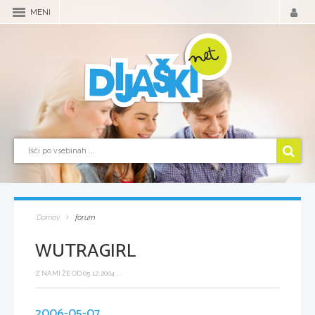
MENI
Domov
forum
WUTRAGIRL
Z NAMI ŽE OD 05.12.2004 ...
2006-05-07