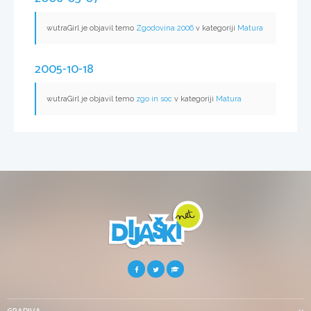
wutraGirl je objavil temo
Zgodovina 2006
v kategoriji
Matura
2005-10-18
wutraGirl je objavil temo
zgo in soc
v kategoriji
Matura