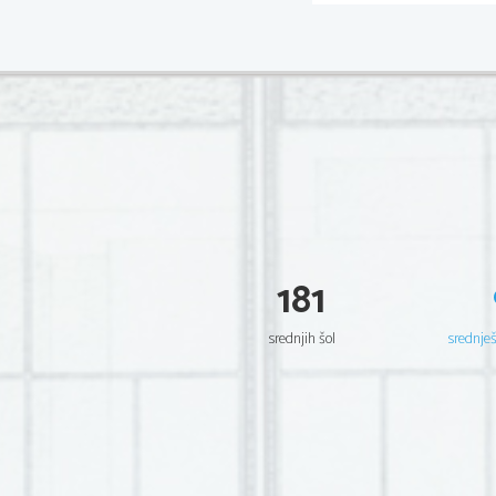
181
srednjih šol
srednje