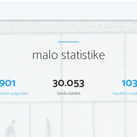
malo statistike
901
30.053
10
šolskih programov
število datotek
fakultet in viso