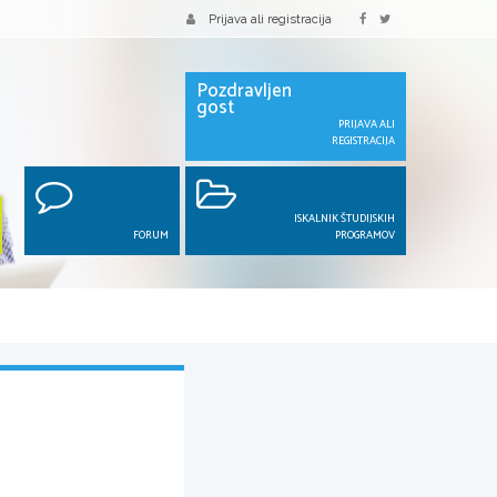
Prijava ali registracija
Pozdravljen
gost
PRIJAVA ALI
REGISTRACIJA
ISKALNIK ŠTUDIJSKIH
FORUM
PROGRAMOV