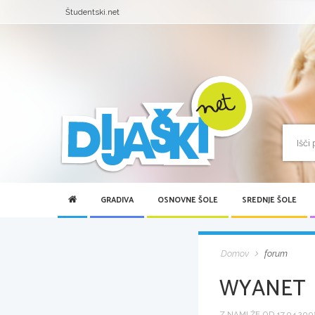
Študentski.net
GRADIVA
OSNOVNE ŠOLE
SREDNJE ŠOLE
Domov
forum
WYANET
Z NAMI ŽE OD 17.04.2008