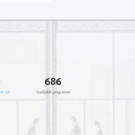
3
686
kih šol
študijskih programov