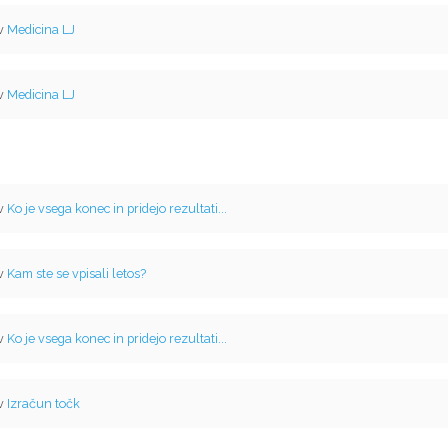
 v
Medicina LJ
 v
Medicina LJ
 v
Ko je vsega konec in pridejo rezultati...
 v
Kam ste se vpisali letos?
 v
Ko je vsega konec in pridejo rezultati...
 v
Izračun točk