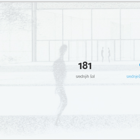
181
srednjih šol
srednje