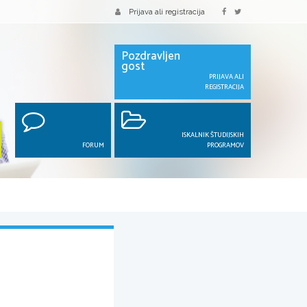
Prijava ali registracija
Pozdravljen
gost
PRIJAVA ALI
REGISTRACIJA
ISKALNIK ŠTUDIJSKIH
FORUM
PROGRAMOV