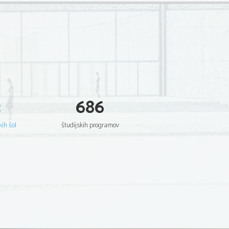
3
686
kih šol
študijskih programov