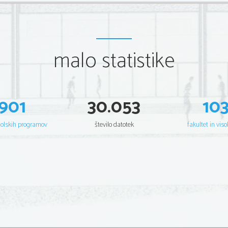
malo statistike
901
30.053
10
šolskih programov
število datotek
fakultet in viso