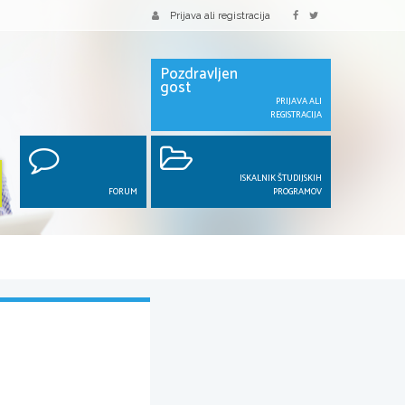
Prijava ali registracija
Pozdravljen
gost
PRIJAVA ALI
REGISTRACIJA
ISKALNIK ŠTUDIJSKIH
FORUM
PROGRAMOV