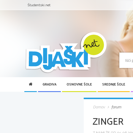
Študentski.net
GRADIVA
OSNOVNE ŠOLE
SREDNJE ŠOLE
Domov
forum
ZINGER
Z NAMI ŽE OD 05.06.200