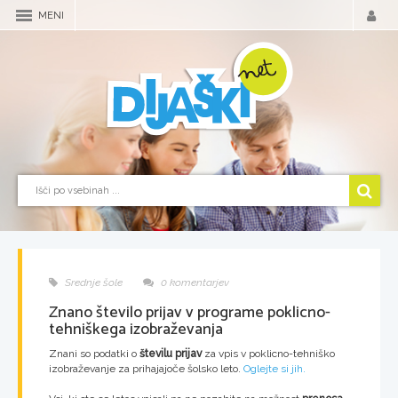
MENI
Srednje šole
0 komentarjev
Znano število prijav v programe poklicno-
tehniškega izobraževanja
Znani so podatki o
številu prijav
za vpis v poklicno-tehniško
izobraževanje za prihajajoče šolsko leto.
Oglejte si jih.