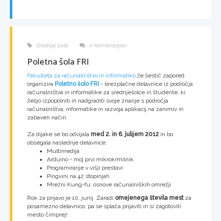
Srednje šole
0 komentarjev
Poletna šola FRI
Fakulteta za računalništvo in informatiko
že šestič zapored
organizira
Poletno šolo FRI
- brezplačne delavnice iz področja
računalništva in informatike za srednješolce in študente, ki
želijo izpopolniti in nadgraditi svoje znanje s področja
računalništva, informatike in razvoja aplikacij na zanimiv in
zabaven način.
Za dijake se bo odvijala
med 2. in 6. julijem 2012
in bo
obsegala naslednje delavnice:
Multimedija
Arduino - moj prvi mikrokrmilnik
Programiranje v višji prestavi
Pingvini na 42 stopinjah
Mrežni Kung-fu: osnove računalniških omrežji
Rok za prijavo je 10. junij. Zaradi
omejenega števila mest
za
posamezno delavnico, pa se splača prijaviti in si zagotoviti
mesto čimprej!