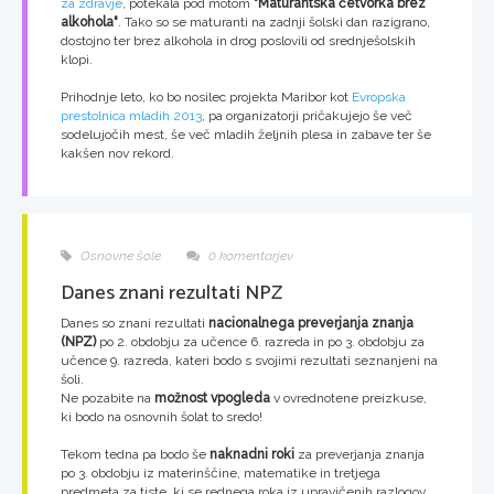
za zdravje
, potekala pod motom
"Maturantska četvorka brez
alkohola"
. Tako so se maturanti na zadnji šolski dan razigrano,
dostojno ter brez alkohola in drog poslovili od srednješolskih
klopi.
Prihodnje leto, ko bo nosilec projekta Maribor kot
Evropska
prestolnica mladih 2013
, pa organizatorji pričakujejo še več
sodelujočih mest, še več mladih željnih plesa in zabave ter še
kakšen nov rekord.
Osnovne šole
0 komentarjev
Danes znani rezultati NPZ
Danes so znani rezultati
nacionalnega preverjanja znanja
(NPZ)
po 2. obdobju za učence 6. razreda in po 3. obdobju za
učence 9. razreda, kateri bodo s svojimi rezultati seznanjeni na
šoli.
Ne pozabite na
možnost vpogleda
v ovrednotene preizkuse,
ki bodo na osnovnih šolat to sredo!
Tekom tedna pa bodo še
naknadni roki
za preverjanja znanja
po 3. obdobju iz materinščine, matematike in tretjega
predmeta za tiste, ki se rednega roka iz upravičenih razlogov