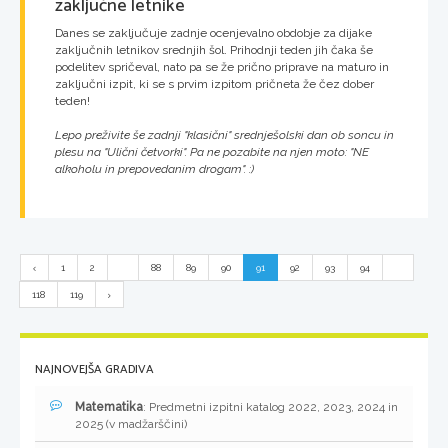
zaključne letnike
Danes se zaključuje zadnje ocenjevalno obdobje za dijake
zaključnih letnikov srednjih šol. Prihodnji teden jih čaka še
podelitev spričeval, nato pa se že prično priprave na maturo in
zaključni izpit, ki se s prvim izpitom pričneta že čez dober
teden!
Lepo preživite še zadnji "klasični" srednješolski dan ob soncu in
plesu na "Ulični četvorki". Pa ne pozabite na njen moto: "NE
alkoholu in prepovedanim drogam". :)
1
2
...
88
89
90
91
92
93
94
...
118
119
NAJNOVEJŠA GRADIVA
Matematika
: Predmetni izpitni katalog 2022, 2023, 2024 in
2025 (v madžarščini)