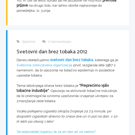
Vsi, ki ste se letos vpisali pa ne pozabite na možnost
prenosa
prijave
na drugo šolo, kar lahko storite najkasneje do
ponedeljka, 11. junija.
Splošno
0 komentarjev
Svetovni dan brez tobaka 2012
Danes obeležujemo
svetovni dan brez tobaka
, katerega ga je
Svetovna zdravstvena organizacija
prvič razglasila leta 1987 z
namenom, da bi opozorila na tobačno epidemijo in posledice
uporabe tobaka.
Tema letošnjega dneva brez tobaka je
"Preprečimo vpliv
tobačne industrije"
. Opozarja na aktivnosti tobačne industrije,
da bi onemogočila oziroma upočasnila izvajanje ukrepov za
zmanjšanje rabe tobaka.
Vsaka pokajena cigareta skrajša življenje za 7,5 minute, pri
dvajsetih cigaretah dnevno to znese dve uri in pol na dan, v 10-
ih letih pa skoraj 1 leto!
Se odpovedati kajenju le za en dan ali za vedno?