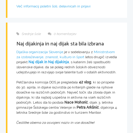
Več informacij poletni šoli, delavnicah in prijavi
Srednje šole
0 komentarjev
Naj dijakinja in naj dijak sta bila izbrana
Dijaška organizacija Slovenije
je v sodelovanju z
Ministrstvom
za izobraževanje, znanost, kulturo in šport
letos drugič izvedla
projekt
Naj dijak in Naj dijakinja
, s katerim želi spodbuditi
slovenske dijake, da se poleg rednih šolskih obveznosti
udejstvujejo in razvijajo svoje talente tudi v ostalih aktivnostih.
Petčlanska komisija DOS je pregledala
42 vlog
, ki so prispele
do 30. aprila, in dijake razvrstila po kriterijih glede na njihove
dosežke na različnih področjih. Največ točk sta zbrala dijak in
dijakinja, ki sta najbolj uspešna in aktivna na vseh različnih
področjih. Letos sta to postala
Nace Mohorič
, dijak 3. letnika
gimnazije Šolskega centra Velenje in
Petra Arklinič
, dijakinja 4.
letnika Srednje šole za gostinstvo in turizem Maribor.
Čestitke obema za osvojeni naziv in vse dosežke!