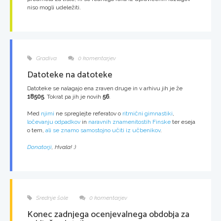
niso mogli udeležiti.
Gradiva
0 komentarjev
Datoteke na datoteke
Datoteke se nalagajo ena zraven druge in v arhivu jih je že
18505
. Tokrat pa jih je novih
56
.
Med
njimi
ne spreglejte referatov o
ritmični gimnastiki
,
ločevanju odpadkov
in
naravnih znamenitostih Finske
ter eseja
o tem,
ali se znamo samostojno učiti iz učbenikov
.
Donatorji
, Hvala! :)
Srednje šole
0 komentarjev
Konec zadnjega ocenjevalnega obdobja za