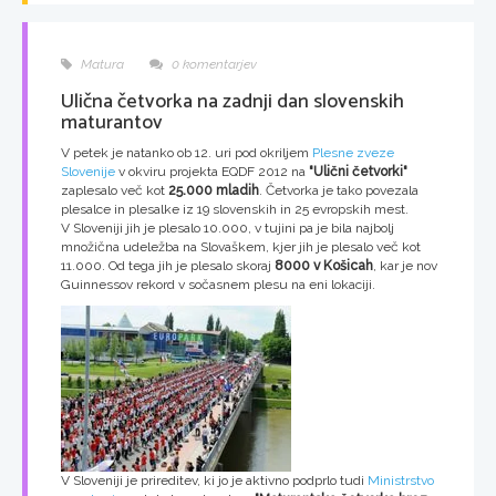
Matura
0 komentarjev
Ulična četvorka na zadnji dan slovenskih
maturantov
V petek je natanko ob 12. uri pod okriljem
Plesne zveze
Slovenije
v okviru projekta EQDF 2012 na
"Ulični četvorki"
zaplesalo več kot
25.000 mladih
. Četvorka je tako povezala
plesalce in plesalke iz 19 slovenskih in 25 evropskih mest.
V Sloveniji jih je plesalo 10.000, v tujini pa je bila najbolj
množična udeležba na Slovaškem, kjer jih je plesalo več kot
11.000. Od tega jih je plesalo skoraj
8000 v Košicah
, kar je nov
Guinnessov rekord v sočasnem plesu na eni lokaciji.
V Sloveniji je prireditev, ki jo je aktivno podprlo tudi
Ministrstvo