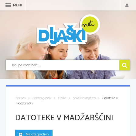
MENI
Domov
Zbirka gradiv
Fizika
Splošna matura
Datoteke v
madžarščini
DATOTEKE V MADŽARŠČINI
Naloži gradivo