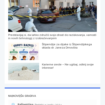
Predstavljaj si, da lahko združiš svojo strast do raziskovanja, varnosti
in novih tehnologij z izobraževanjem
Štipendije za dijake iz Štipendijskega
sklada dr. Janeza Drnovška
Karierne srede – Ne ugibaj, odkrij svoje
interese!
NAJNOVEJŠA GRADIVA
Italijanščina
: Podatki o izpitu 2024