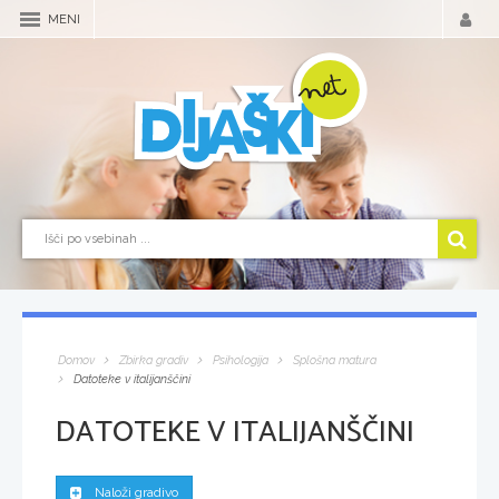
MENI
Domov
Zbirka gradiv
Psihologija
Splošna matura
Datoteke v italijanščini
DATOTEKE V ITALIJANŠČINI
Naloži gradivo