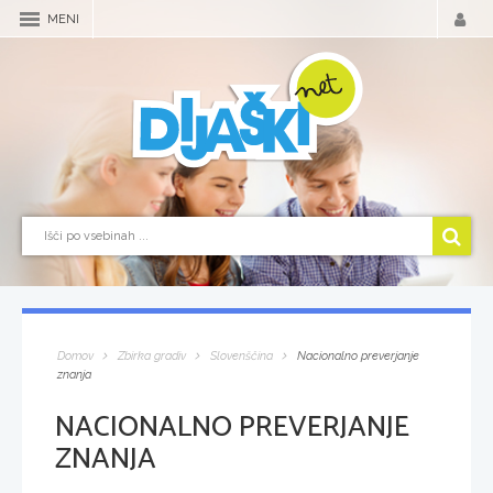
MENI
Domov
Zbirka gradiv
Slovenščina
Nacionalno preverjanje
znanja
NACIONALNO PREVERJANJE
ZNANJA