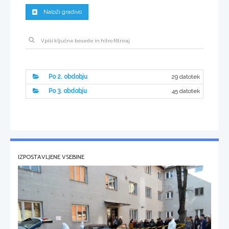
Naloži gradivo
29 datotek
Po 2. obdobju
45 datotek
Po 3. obdobju
IZPOSTAVLJENE VSEBINE