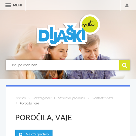
MENI
Domov
Zbirka gradiv
Strokovni predmeti
Elektrotehnika
Poročila, vaje
POROČILA, VAJE
Naloži gradivo