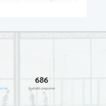
3
686
kih šol
študijskih programov