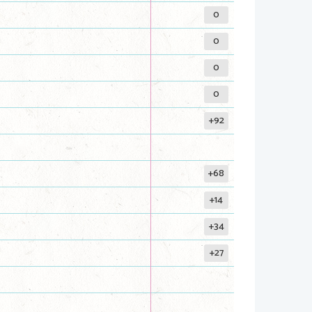
0
0
0
0
+92
+68
+14
+34
+27