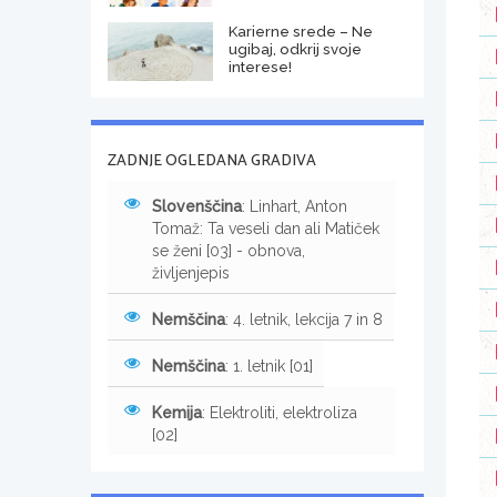
Karierne srede – Ne
ugibaj, odkrij svoje
interese!
ZADNJE OGLEDANA GRADIVA
Slovenščina
: Linhart, Anton
Tomaž: Ta veseli dan ali Matiček
se ženi [03] - obnova,
življenjepis
Nemščina
: 4. letnik, lekcija 7 in 8
Nemščina
: 1. letnik [01]
Kemija
: Elektroliti, elektroliza
[02]