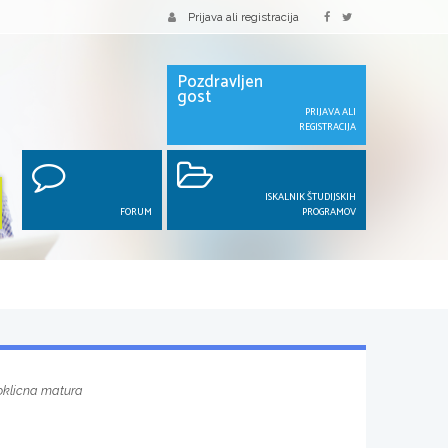
Prijava ali registracija
Pozdravljen
gost
PRIJAVA ALI
REGISTRACIJA
ISKALNIK ŠTUDIJSKIH
FORUM
PROGRAMOV
oklicna matura