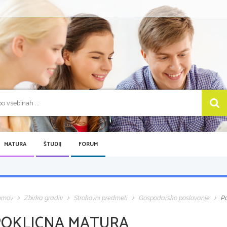
MATURA
ŠTUDIJ
FORUM
omov
Zbirka gradiv
Strokovni predmeti
Gospodarsko poslovanje
P
POKLICNA MATURA