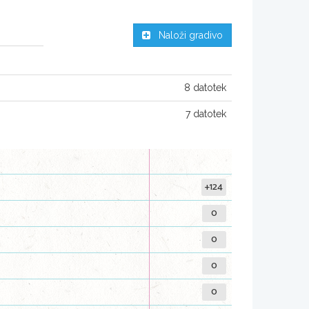
Naloži gradivo
8 datotek
7 datotek
+124
0
0
0
0