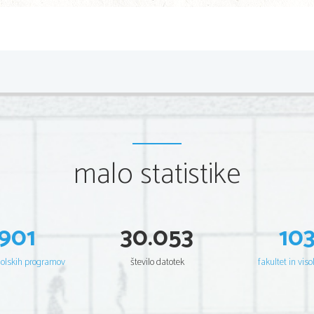
malo statistike
901
30.053
10
šolskih programov
število datotek
fakultet in viso