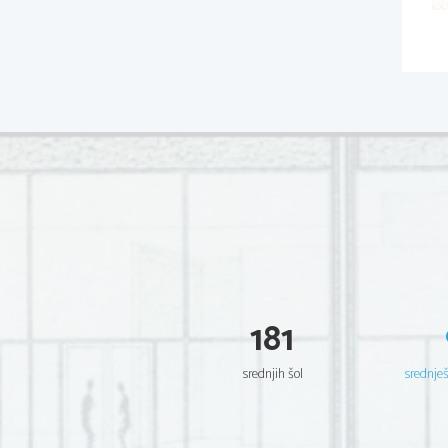
181
srednjih šol
srednje