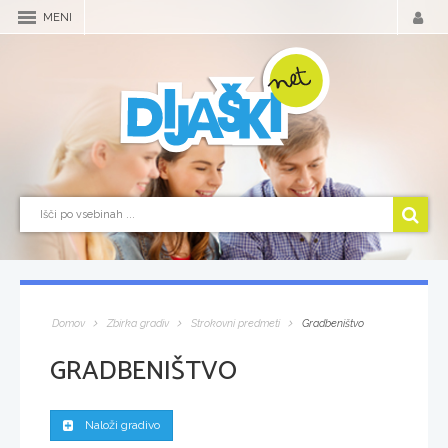
MENI
Domov
Zbirka gradiv
Strokovni predmeti
Gradbeništvo
GRADBENIŠTVO
Naloži gradivo