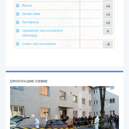
+5
Razno
+2
Stroški dela
+5
Temeljnica
0
Uporabniki računovodskih
informacij
-8
Uvod v računovodstvo
IZPOSTAVLJENE VSEBINE