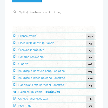
+49
Bilanca stanja
+5
Blagajniški dnevnik - tabela
+3
Časovne razmejitve
+7
Denarno poslovanje
+18
Gradivo
+15
Kalkulacija nabavne cene - obrazec
+20
Kalkulacija prodajne cene - obrazec
+4
Načrtovana razlika v ceni - obrazec
Nalog za knjiženje -
3 datoteke
+14
Osnove računovodstva
+3
Prag kritja