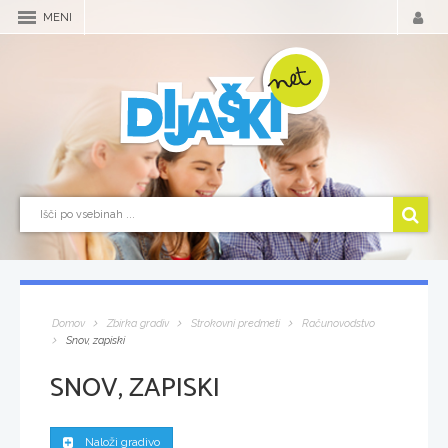
MENI
Domov
Zbirka gradiv
Strokovni predmeti
Računovodstvo
Snov, zapiski
SNOV, ZAPISKI
Naloži gradivo