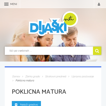
MENI
Domov
Zbirka gradiv
Strokovni predmeti
Upravno poslovanje
Poklicna matura
POKLICNA MATURA
Naloži gradivo