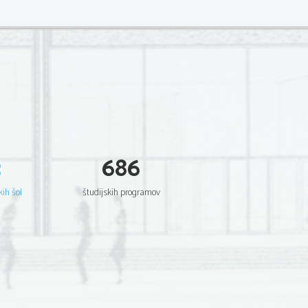
3
686
kih šol
študijskih programov