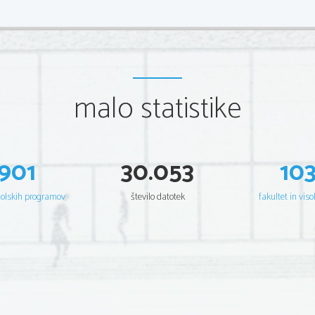
malo statistike
901
30.053
10
šolskih programov
število datotek
fakultet in viso