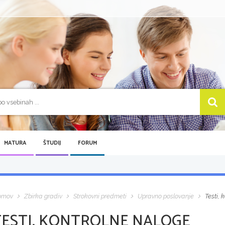
MATURA
ŠTUDIJ
FORUM
omov
Zbirka gradiv
Strokovni predmeti
Upravno poslovanje
Testi, 
TESTI, KONTROLNE NALOGE