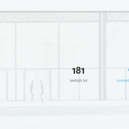
181
srednjih šol
srednje