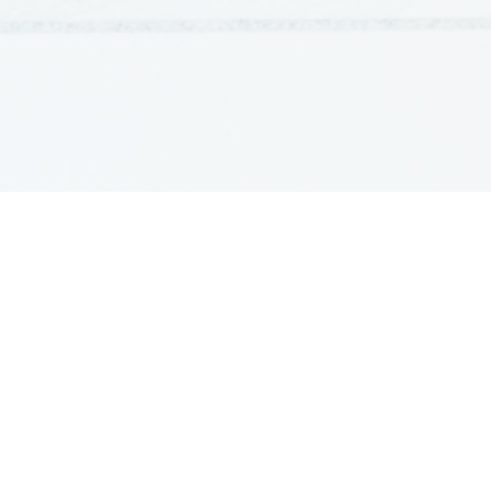
GRADIVA
Šolska gradiva
Pošlji datoteke