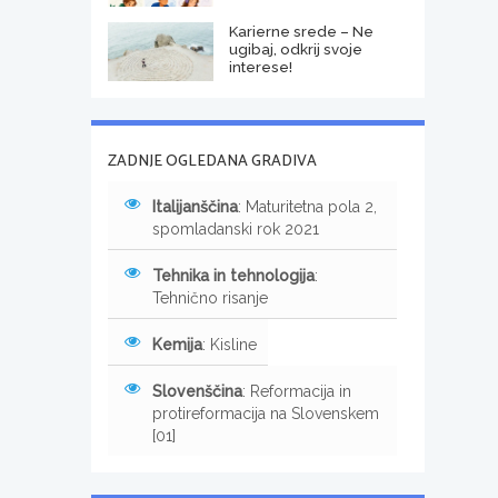
Karierne srede – Ne
ugibaj, odkrij svoje
interese!
ZADNJE OGLEDANA GRADIVA
Italijanščina
: Maturitetna pola 2,
spomladanski rok 2021
Tehnika in tehnologija
:
Tehnično risanje
Kemija
: Kisline
Slovenščina
: Reformacija in
protireformacija na Slovenskem
[01]