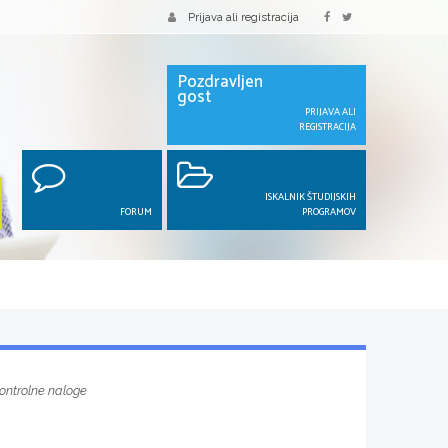
Prijava ali registracija
Pozdravljen
gost
PRIJAVA ALI
REGISTRACIJA
ISKALNIK ŠTUDIJSKIH
FORUM
PROGRAMOV
kontrolne naloge