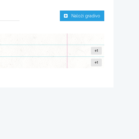
Naloži gradivo
+1
+1