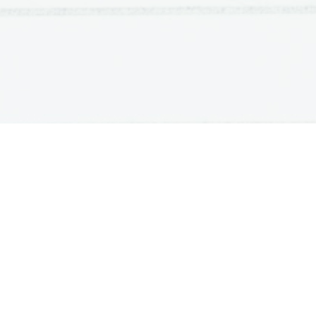
ATURA
ŠTUDIJ
lošna matura
Iskalnik študijskih programov
turitetni tečaj
Univerze