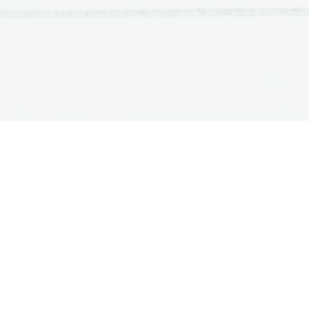
OSNOVNE ŠOLE
SREDNJE ŠOLE
M
Seznam osnovnih šol
Iskalnik SŠ programov
Sp
Osnovnošolski koledar
Srednje šole po regijah
Ma