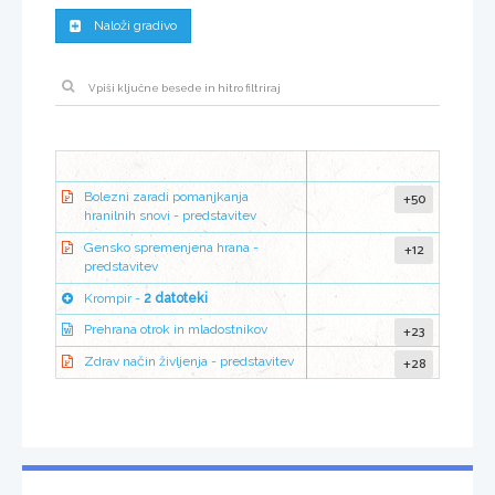
Naloži gradivo
+50
Bolezni zaradi pomanjkanja
hranilnih snovi - predstavitev
+12
Gensko spremenjena hrana -
predstavitev
Krompir -
2 datoteki
+23
Prehrana otrok in mladostnikov
+28
Zdrav način življenja - predstavitev