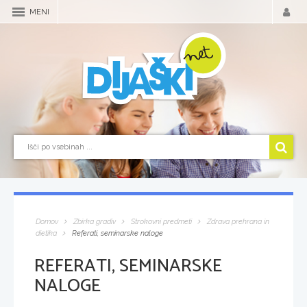
MENI
Domov
Zbirka gradiv
Strokovni predmeti
Zdrava prehrana in
dietika
Referati, seminarske naloge
REFERATI, SEMINARSKE
NALOGE