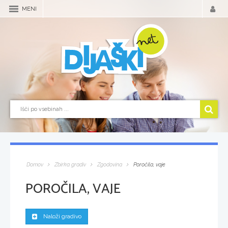
MENI
Domov
Zbirka gradiv
Zgodovina
Poročila, vaje
POROČILA, VAJE
Naloži gradivo