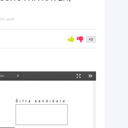
OV: 1208
+3
Način
Orodja
predstavitve
Šifra kandidata: