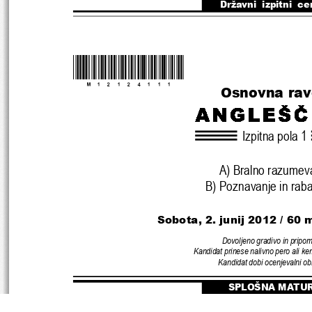
Državni  izpitni  ce
*M12124111*
Osnovna ra
Izpitna pola 1
A) Bralno razumev
B) Poznavanje in raba
Sobota, 2. junij 2012 
/ 60 
Dovoljeno gradivo in pripo
Kandidat prinese nalivno pero ali ke
Kandidat dobi ocenjevalni ob
SPLOŠNA MATU