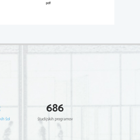
M121-241-1-1 
for each answer.  
 to? 
3
686
?  
kih šol
študijskih programov