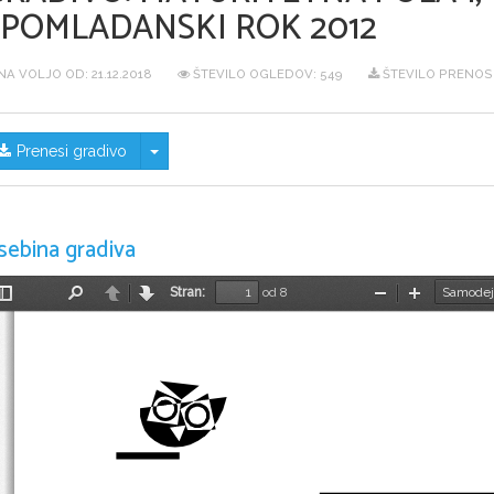
SPOMLADANSKI ROK 2012
NA VOLJO OD:
21.12.2018
ŠTEVILO OGLEDOV: 549
ŠTEVILO PRENOS
Skrij/prikaži meni
Prenesi gradivo
sebina gradiva
Stran:
od 8
Preklopi
Najdi
Nazaj
Naprej
Pomanjšaj
Povečaj
stransko
vrstico