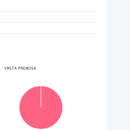
nadzorni u
č
itelj tega ne dovoli.
rani
 in na ocenjevalni obrazec).
je je 60 minut. Priporo
č
amo vam, da za reševanje 
VRSTA PRENOSA
 jih lahko dosežete, je 45, od tega 20 v delu A in 25 
e 
v izpitno polo
v za to predvideni prostor. Pišite 
e in rešitev zapišite na novo. Ne
č
itljivi zapisi in 