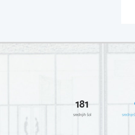
181
srednjih šol
srednje