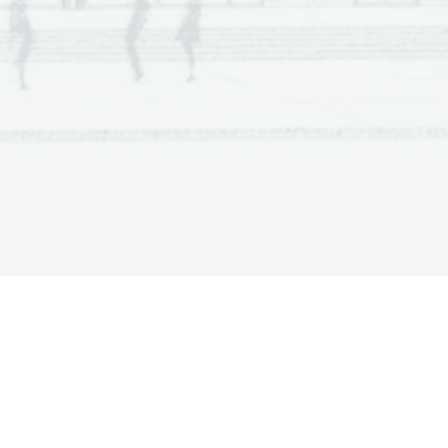
imilation?  
fe? 