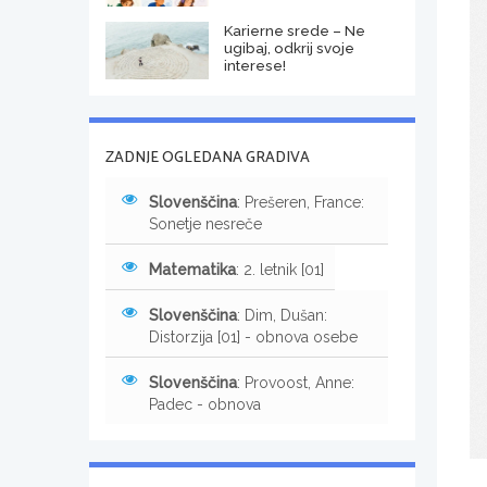
Karierne srede – Ne
ugibaj, odkrij svoje
interese!
ZADNJE OGLEDANA GRADIVA
Slovenščina
: Prešeren, France:
Sonetje nesreče
Matematika
: 2. letnik [01]
Slovenščina
: Dim, Dušan:
Distorzija [01] - obnova osebe
Slovenščina
: Provoost, Anne:
Padec - obnova