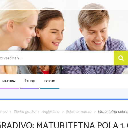
MATURA
ŠTUDIJ
FORUM
omov
Zbirka gradiv
Angleščina
Splošna matura
Maturitetna pola 
GRADIVO:
MATURITETNA POLA 1,