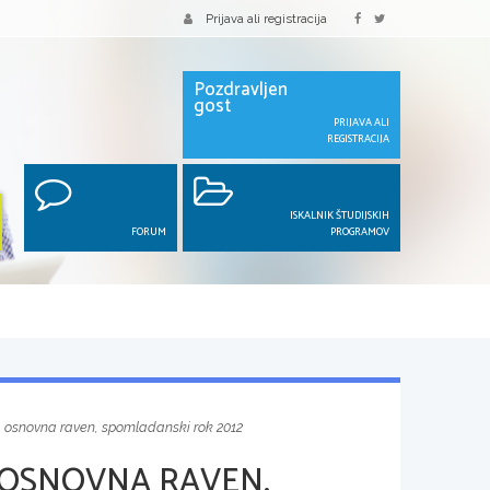
Prijava ali registracija
Pozdravljen
gost
PRIJAVA ALI
REGISTRACIJA
ISKALNIK ŠTUDIJSKIH
FORUM
PROGRAMOV
1, osnovna raven, spomladanski rok 2012
 OSNOVNA RAVEN,