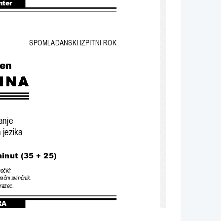
nter
SPOMLADANSKI IZPITNI ROK
ven
anje
 jezika
minut (35 + 25)
mo
č
ki:
mi
č
ni svin
č
nik.
razec.
RA