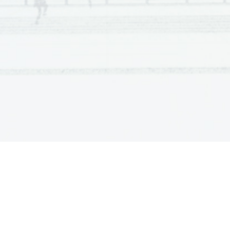
4.     What environment did the author grow up in?  
5.     In what way does the author remember his childhood? 
6.     Why did the family move to China? 
7.     How did the author follow his son's Chinese? 
8.     What is the common misconcepti
on about children's ass
9.     Which method did the family use to adapt to their new li