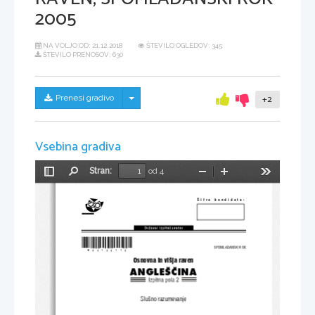
2005
NA VOLJO OD:
21.12.2018
ŠTEVILO OGLEDOV: 345
ŠTEVILO PRENOSOV: 630
Skrij/prikaži meni
Prenesi gradivo
+2
Vsebina gradiva
Stran:
od 4
Preklopi
Najdi
Pomanjšaj
Povečaj
Orodja
stransko
vrstico
[ifra  kandidata:
*M05124112* 
SPOMLADANSKI ROK
Osnovna in vi{ja raven 
ANGLE[^INA 
Slu{no razumevanje 