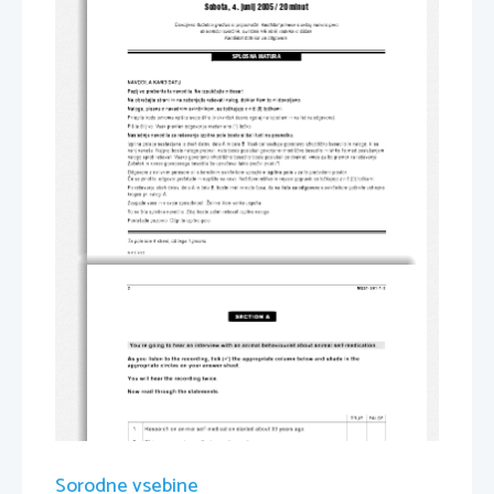
Sobota, 4. junij 2005 / 20 minut 
Dovoljeno dodatno gradivo in prip omočki: kandidat prinese s sebo j  nalivno pero 
ali kemični sv inčnik, s vinčnik  HB  ali B, radirko in ši lček. 
Kandidat dobi li st za odgovore.
SPLOŠNA MATURA
NAVO DILA KA NDID ATU 
Pazljivo preberite ta navodila. Ne izpuščajte ničesar! 
Ne obračajte strani in ne začenjajte reševati nalog, dokler Vam to ni dovoljeno. 
Naloge, pisane z navadnim svinčnikom, se točkujejo z nič (0) točkami. 
Prilepite kodo oziroma vp išite svo jo šifro (v okvirček desno zgoraj n a tej strani in na list za odgov ore). 
Pišite čit ljivo.  Vsak pravilen  odgo vor je vreden eno (1) točko. 
Naslednja navodila za reševanje izpitne pole boste slišali tudi na posnetku. 
Izpitna pola je sestav ljena iz dveh  delov, dela A in de la B.  Vsak del  vsebuje govorjeno izhodiš čno be sedilo in nalogo, ki  se 
nanj nanaša. Najprej boste nalog o prebrali, nato boste poslušali go vorjeno izhodiščno besedi lo in lah ko že med poslušanjem 
nalogo sproti reševali. V sako gov orjeno izhodiščno besedilo b oste  poslušali po dvakrat, vmes pa bo  premor za reševanje. 
Začetek in konec govorjenega be sedila bo označeval ta kle zvočni  znak /*/. 
Odgovore z nalivnim peresom ali  s kemičnim svin čnikom vpisu jte 
 v za to predvideni prostor. 
v  izpitno polo
Če se zmotite, odgovor prečrtajte  in napišite na novo. Ne čitljive reš itve in nejasni popravki  se točkuje jo z nič (0) točkami. 
Po reševanju obeh delov, de la A i n dela B, boste imeli m inuto časa,  da 
 s svinč nikom počrnite ustrezne 
na listu za odgovore
krogce pri nalogi A. 
Zaupajte vase in v svoje spo sobn osti. Želimo Vam vel iko uspeha. 
To so bila splošna navodila. Zdaj  boste začeli reševati i zpitne nalog e. 
Poslušajte po zorno. Odprite izpitn o polo. 
Ta pola ima 4 strani, od tega 1 prazno. 
© RI C  20 0 5 
2 
M051-241-1-2 
SECTIO N A 
You’re going to hear  an i nterview with an animal b ehaviourist about anim al  self-medic ation. 
A s   you li sten to the r ecor ding, tick (
) the appropri ate column be low and shade in the 
9
appropriate  ci rcle s on  yo ur answer she et. 
You will hear the  reco rdin g twice. 
Now read through the sta tements. 
TRUE                                                      FALSE
1. 
Research o n an imal self-medicat io n starte d ab out  30  y e ars a go. 
2. 
Chimpan z ees choose  the  l eav es b y  smell. 
3. 
The y fol d th e l ea ves b efore eat ing  them. 
4. 
It took five  y ears b efore scientists d iscov ered t he re asons for their  beh av iour. 
Sorodne vsebine
5. 
The lea ves cure man y  d ifferent d iseases. 