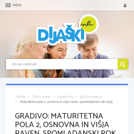
MENI
Domov
Zbirka gradiv
Angleščina
Splošna matura
Maturitetna pola 2, osnovna in višja raven, spomladanski rok 2005
GRADIVO:
MATURITETNA
POLA 2, OSNOVNA IN VIŠJA
RAVEN, SPOMLADANSKI ROK