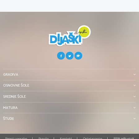
GRADIVA
OSNOVNE ŠOLE
SREDNJE ŠOLE
MATURA
ŠTUDIJ
Pogoji uporabe
Pravila
Kontakt
Oglaševanje
ISSN 1581-923X