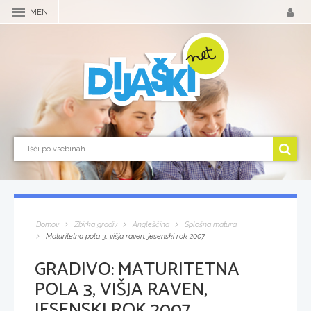
MENI
Domov
Zbirka gradiv
Angleščina
Splošna matura
Maturitetna pola 3, višja raven, jesenski rok 2007
GRADIVO:
MATURITETNA
POLA 3, VIŠJA RAVEN,
JESENSKI ROK 2007