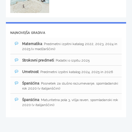
NAJNOVEJŠA GRADIVA
Matematika
: Predmetni izpitni katalog 2022, 2023, 2024 in
2025 (v madžarščini)
Strokovni predmeti
: Podatki o izpitu 2025
Umetnost
: Predmetni izpitni katalog 2024, 2025 in 2026
Španščina
: Posnetek za slušno razumevanje, spomladanski
rok 2020 (v italijanščini)
Španščina
: Maturitetna pola 3, višja raven, spomladanski rok
2020 (v italijanščini)