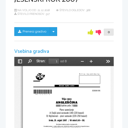
NA VOLJO OD:
21.12.2018
ŠTEVILO OGLEDOV: 368
ŠTEVILO PRENOSOV: 517
Skrij/prikaži meni
Prenesi gradivo
0
Vsebina gradiva
Stran:
od 8
Preklopi
Najdi
Pomanjšaj
Povečaj
Orodja
stransko
vrstico
Šifra  kandidata:
Državni  izpitni  center
*M07224213*
JESENSKI ROK
Višja raven
ANGLEŠČINA
Izpitna pola 3
Pisno sporočanje
A: Daljši pisni sestavek (180–220 besed)
B: Književnost – pisni sestavek (220–250 besed)
Sreda, 29. avgust 2007  / 90 minut (40 + 50)
Dovoljeno dodatno gradivo in pripomočki:
Kandidat prinese s seboj nalivno pero ali kemični svinčnik, enojezični in dvojezični slovar.