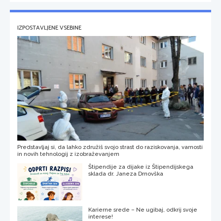
IZPOSTAVLJENE VSEBINE
Predstavljaj si, da lahko združiš svojo strast do raziskovanja, varnosti
in novih tehnologij z izobraževanjem
Štipendije za dijake iz Štipendijskega
sklada dr. Janeza Drnovška
Karierne srede – Ne ugibaj, odkrij svoje
interese!