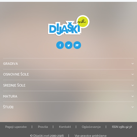
GRADIVA
OSNOVNE ŠOLE
SREDNJE ŠOLE
MATURA
ŠTUDIJ
Pogoji uporabe
Pravila
Kontakt
Oglaševanje
ISSN 1581-923X
© Dijaški.net 2000-2026
Vse pravice pridržane