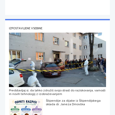
IZPOSTAVLJENE VSEBINE
Predstavljaj si, da lahko združiš svojo strast do raziskovanja, varnosti
in novih tehnologij z izobraževanjem
Štipendije za dijake iz Štipendijskega
sklada dr. Janeza Drnovška