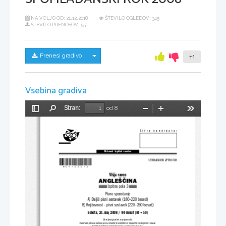
NA VOLJO OD:
21.12.2018
ŠTEVILO OGLEDOV: 345
ŠTEVILO PRENOSOV: 551
Skrij/prikaži meni
Prenesi gradivo
+1
Vsebina gradiva
Stran:
od 8
Preklopi
Najdi
Pomanjšaj
Povečaj
Orodja
stransko
vrstico
Šifra  kandidata:
Državni  izpitni  center
*M08124213*
SPOMLADANSKI IZPITNI ROK
Višja raven
ANGLEŠČINA
Izpitna pola 3
Pisno sporočanje
A) Daljši pisni sestavek (180–220 besed)
B) Književnost – pisni sestavek (220–250 besed)
Sobota, 24. maj 2008 / 90 minut (40 + 50)
Dovoljeno gradivo in pripomočki:
Kandidat prinese nalivno pero ali kemični svin
čnik ter enojezični in dvojezični slovar.