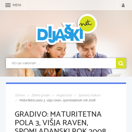
MENI
Domov
Zbirka gradiv
Angleščina
Splošna matura
Maturitetna pola 3, višja raven, spomladanski rok 2008
GRADIVO:
MATURITETNA
POLA 3, VIŠJA RAVEN,
SPOMLADANSKI ROK 2008