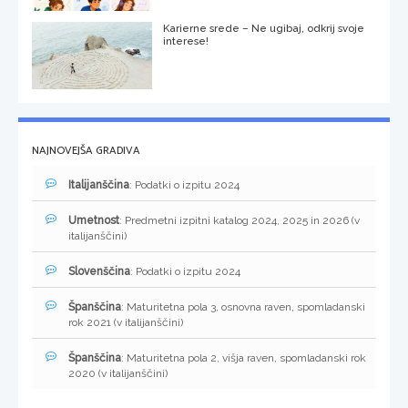
Karierne srede – Ne ugibaj, odkrij svoje
interese!
NAJNOVEJŠA GRADIVA
Italijanščina
: Podatki o izpitu 2024
Umetnost
: Predmetni izpitni katalog 2024, 2025 in 2026 (v
italijanščini)
Slovenščina
: Podatki o izpitu 2024
Španščina
: Maturitetna pola 3, osnovna raven, spomladanski
rok 2021 (v italijanščini)
Španščina
: Maturitetna pola 2, višja raven, spomladanski rok
2020 (v italijanščini)