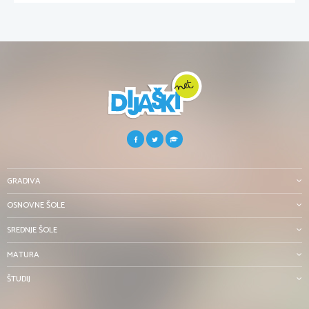
GRADIVA
OSNOVNE ŠOLE
SREDNJE ŠOLE
MATURA
ŠTUDIJ