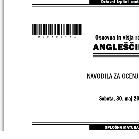
Državni  izpitni  cen
*M09124114*
Osnovna in višja r
ANGLEŠČ
NAVODILA ZA OCENJ
Sobota, 30. maj 2
SPLOŠNA MATURA