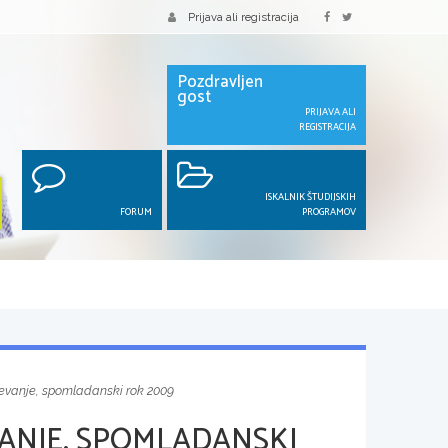
Prijava ali registracija
Pozdravljen
gost
PRIJAVA ALI
REGISTRACIJA
ISKALNIK ŠTUDIJSKIH
FORUM
PROGRAMOV
evanje, spomladanski rok 2009
ANJE, SPOMLADANSKI