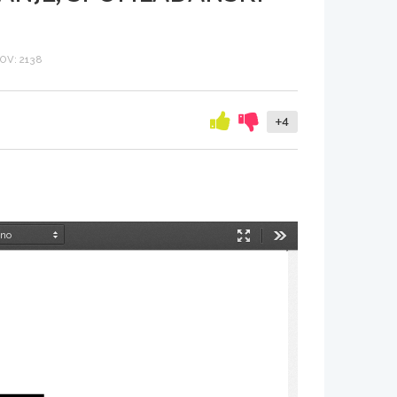
V: 2138
+4
Način
Orodja
predstavitve