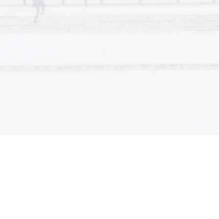
  4.   Didn't like / Were disappointed 
SPREJEMLJIVO: vsi odgovori, ki izražajo avtorjeve ne
Rokavskem prelivu (Were put off / As good as 
swimming
the Strait of Dover / Was like plunging into / sw
imming i
water although they liked its temperature) 
NI SPREJEMLJIVO: vsi odgovori, ki opisujejo v
odo (Th
the Strait of Dover / Water was dirty but the 
temperatur
disturbed/unpleasant.) 
  5.   The  rays/fish  
SPREJEMLJIVO: opisi plitvine (Clear/Shallow water / 
NI SPREJEMLJIVO: It's in the water. / Standing 
in the
pieces of squid to rays / Glorious sunset 
/ Beach cockta
  6.   To be fed 
SPREJEMLJIVO: vsi odgovori, ki izražajo preh
ranjevan
nasty bits overboard. / Fishermen gutted their catc
hes 
the leftovers) 
NI SPREJEMLJIVO: vsi odgovori, ki se ne 
nanašajo na
followed fishermen. / Because of the fishermen / Fish
  7.   When stepped on 
NI SPREJEMLJIVO: They have barbed/long stings an
d
death / When feeding / If you walk along / When you lift
  8.   Heat  
SPREJEMLJIVO: vsi odgovori, ki omenjajo vro
č
ino v p
Name) 
NI SPREJEMLJIVO: The name and postmarks / Heath
  9.   (Semi-wrecked)  buildings  
SPREJEMLJIVO: (Huge) devastation/destructi
on/damag
damage 
NI SPREJEMLJIVO: The eastern end of
 the island / S
 10.   (Rare) birds and/or plants 