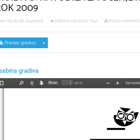
ROK 2009
NA VOLJO OD:
21.12.2018
ŠTEVILO OGLEDOV: 652
ŠTEVILO PRENOSO
Skrij/prikaži meni
Prenesi gradivo
sebina gradiva
Stran:
od 11
Preklopi
Najdi
Nazaj
Naprej
Pomanjšaj
Povečaj
stransko
vrstico