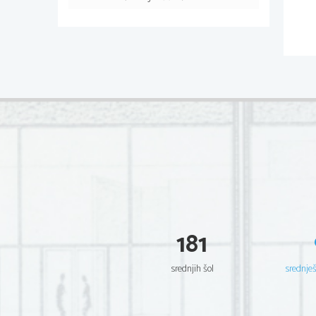
181
srednjih šol
srednje