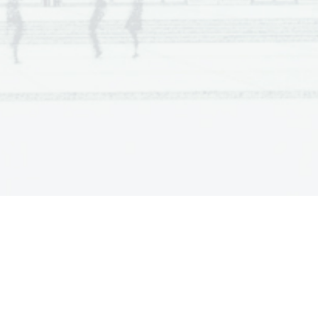
gativne ob
č
utke v primerjavi z vodo v 
/snorkelling in the English Channel / 
n the English Channel / Didn't like the 
e same colour as the English Channel / 
e was more welcoming. / Water was 
Low depth) 
 water (and feeding fish/rays) / Feeding 
ils and the sunset / A fast boat 
je skatov/rib (Fishermen threw the 
there. / They were hungry. / Because of 
 prehranjevanje skatov/rib (They 
ermen anchored there.) 
 nasty set of gums. / In the light of the 
 your feet 
eklu (It's hot (there). / The temperature / 
 
e on buildings / The scale of the 
parse population 