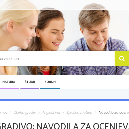
MATURA
ŠTUDIJ
FORUM
omov
Zbirka gradiv
Angleščina
Splošna matura
Navodila za ocenj
GRADIVO:
NAVODILA ZA OCENJEV