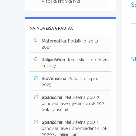
Visoška kronika [32]
S
NAJNOVEJŠA GRADIVA
Matematika
: Podatki o izpitu
2024
S
Italijanščina
: Tematski sklop 2026
in 2027
Slovenščina
: Podatki o izpitu
2025
Španščina
: Maturitetna pola 2,
osnovna raven, jesenski rok 2021
(v italijanščini)
Španščina
: Maturitetna pola 1,
osnovna raven, spomladanski rok
2020 (v italijanščini)