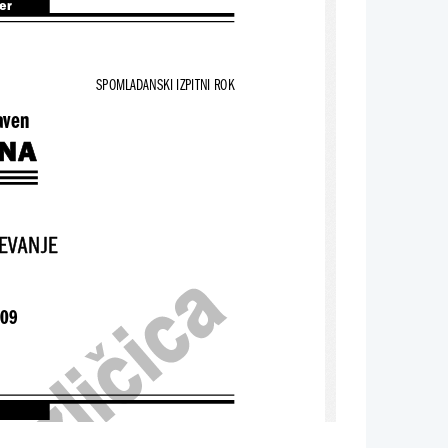
ter
SPOMLADANSKI IZPITNI ROK
aven
INA
EVANJE
009