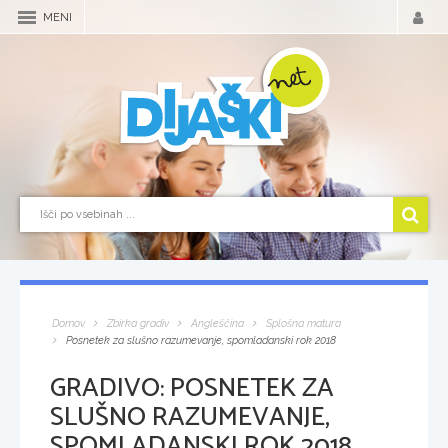
MENI
Domov
Zbirka gradiv
Angleščina
Splošna matura
Posnetek za slušno razumevanje, spomladanski rok 2018
GRADIVO:
POSNETEK ZA
SLUŠNO RAZUMEVANJE,
SPOMLADANSKI ROK 2018