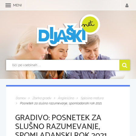
MENI
Domov
Zbirka gradiv
Angleščina
Splošna matura
Posnetek za slušno razumevanje, spomladanski rok 2021
GRADIVO:
POSNETEK ZA
SLUŠNO RAZUMEVANJE,
SPOMLADANSKI ROK 2021