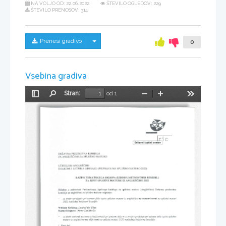
NA VOLJO OD:
22.06.2022
ŠTEVILO OGLEDOV: 229
ŠTEVILO PRENOSOV: 314
Skrij/prikaži meni
Prenesi gradivo
0
Vsebina gradiva
Stran:
od 1
Preklopi
Najdi
Pomanjšaj
Povečaj
Orodja
stransko
vrstico