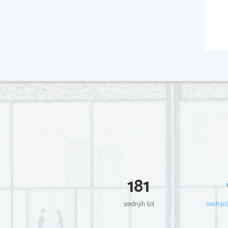
181
srednjih šol
srednje