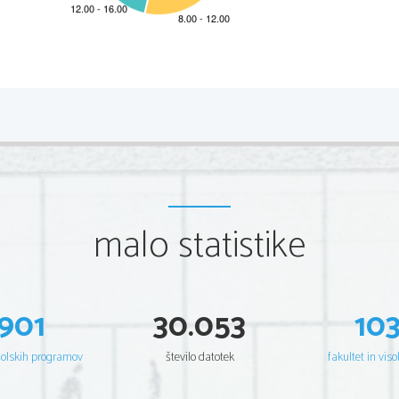
*P151A22111
2/12 
Scientia  Est  Potentia  Scientia  Est  Po
tentia  Scientia  Est  Potenti
Scientia  Est  Potentia  Scientia  Est  Po
tentia  Scientia  Est  Potenti
Scientia  Est  Potentia  Scientia  Est  Po
tentia  Scientia  Est  Potenti
Scientia  Est  Potentia  Scientia  Est  Po
tentia  Scientia  Est  Potenti
Scientia  Est  Potentia  Scientia  Est  Po
tentia  Scientia  Est  Potenti
Scientia  Est  Potentia  Scientia  Est  Po
tentia  Scientia  Est  Potenti
Scientia  Est  Potentia  Scientia  Est  Po
tentia  Scientia  Est  Potenti
Scientia  Est  Potentia  Scientia  Est  Po
tentia  Scientia  Est  Potenti
Scientia  Est  Potentia  Scientia  Est  Po
tentia  Scientia  Est  Potenti
Scientia  Est  Potentia  Scientia  Est  Po
tentia  Scientia  Est  Potenti
Scientia  Est  Potentia  Scientia  Est  Po
tentia  Scientia  Est  Potenti
malo statistike
Scientia  Est  Potentia  Scientia  Est  Po
tentia  Scientia  Est  Potenti
Scientia  Est  Potentia  Scientia  Est  Po
tentia  Scientia  Est  Potenti
Scientia  Est  Potentia  Scientia  Est  Po
tentia  Scientia  Est  Potenti
Scientia  Est  Potentia  Scientia  Est  Po
tentia  Scientia  Est  Potenti
Scientia  Est  Potentia  Scientia  Est  Po
tentia  Scientia  Est  Potenti
Scientia  Est  Potentia  Scientia  Est  Po
tentia  Scientia  Est  Potenti
Scientia  Est  Potentia  Scientia  Est  Po
tentia  Scientia  Est  Potenti
Scientia  Est  Potentia  Scientia  Est  Po
tentia  Scientia  Est  Potenti
Scientia  Est  Potentia  Scientia  Est  Po
tentia  Scientia  Est  Potenti
901
30.053
10
Scientia  Est  Potentia  Scientia  Est  Po
tentia  Scientia  Est  Potenti
Scientia  Est  Potentia  Scientia  Est  Po
tentia  Scientia  Est  Potenti
Scientia  Est  Potentia  Scientia  Est  Po
tentia  Scientia  Est  Potenti
Scientia  Est  Potentia  Scientia  Est  Po
tentia  Scientia  Est  Potenti
šolskih programov
število datotek
fakultet in viso
Scientia  Est  Potentia  Scientia  Est  Po
tentia  Scientia  Est  Potenti
Scientia  Est  Potentia  Scientia  Est  Po
tentia  Scientia  Est  Potenti
Scientia  Est  Potentia  Scientia  Est  Po
tentia  Scientia  Est  Potenti
Scientia  Est  Potentia  Scientia  Est  Po
tentia  Scientia  Est  Potenti
Scientia  Est  Potentia  Scientia  Est  Po
tentia  Scientia  Est  Potenti