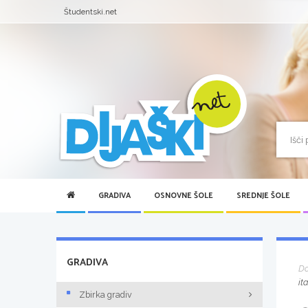
Študentski.net
GRADIVA
OSNOVNE ŠOLE
SREDNJE ŠOLE
GRADIVA
D
it
Zbirka gradiv