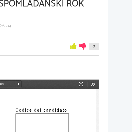
 SPOMLADANSKI ROK
V: 214
0
Način
Orodja
predstavitve
Codice del candidato: