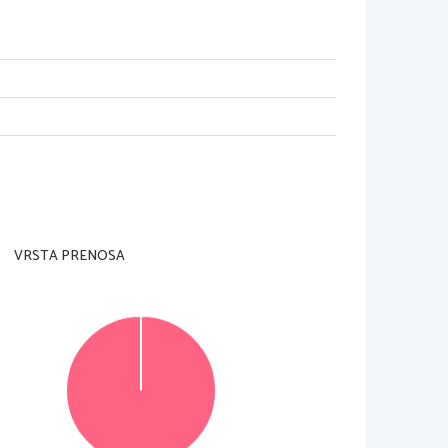
dell'insegnante preposto.
a pagina in alto a destra e sulle due schede di 
VRSTA PRENOSA
li potete conseguire fino a un massimo di 30 punti. 
lla prova utilizzando la penna stilografica o la 
gno sulla risposta scorretta e scrivete accanto a 
le verranno 
assegnati 0 punti.
oro.
© RIC 2015