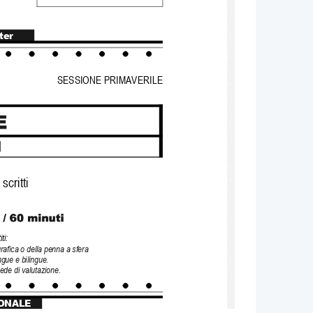
ter
SESSIONE PRIMAVERILE  
1
scritti
ti:
grafica o della penna a sfera
ngue e bilingue.
de di valutazione.
ONALE