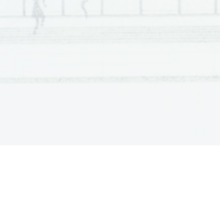
Scientia  Est  Potentia  Scientia  Est  Po
tentia  Scientia  Est  Potenti
Scientia  Est  Potentia  Scientia  Est  Po
tentia  Scientia  Est  Potenti
Scientia  Est  Potentia  Scientia  Est  Po
tentia  Scientia  Est  Potenti
Scientia  Est  Potentia  Scientia  Est  Po
tentia  Scientia  Est  Potenti
Scientia  Est  Potentia  Scientia  Est  Po
tentia  Scientia  Est  Potenti
Scientia  Est  Potentia  Scientia  Est  Po
tentia  Scientia  Est  Potenti
Scientia  Est  Potentia  Scientia  Est  Po
tentia  Scientia  Est  Potenti
Scientia  Est  Potentia  Scientia  Est  Po
tentia  Scientia  Est  Potenti
Scientia  Est  Potentia  Scientia  Est  Po
tentia  Scientia  Est  Potenti
Scientia  Est  Potentia  Scientia  Est  Po
tentia  Scientia  Est  Potenti
Scientia  Est  Potentia  Scientia  Est  Po
tentia  Scientia  Est  Potenti
Scientia  Est  Potentia  Scientia  Est  Po
tentia  Scientia  Est  Potenti
Scientia  Est  Potentia  Scientia  Est  Po
tentia  Scientia  Est  Potenti
Scientia  Est  Potentia  Scientia  Est  Po
tentia  Scientia  Est  Potenti
Scientia  Est  Potentia  Scientia  Est  Po
tentia  Scientia  Est  Potenti
Scientia  Est  Potentia  Scientia  Est  Po
tentia  Scientia  Est  Potenti
Scientia  Est  Potentia  Scientia  Est  Po
tentia  Scientia  Est  Potenti
Scientia  Est  Potentia  Scientia  Est  Po
tentia  Scientia  Est  Potenti
Scientia  Est  Potentia  Scientia  Est  Po
tentia  Scientia  Est  Potenti
Scientia  Est  Potentia  Scientia  Est  Po
tentia  Scientia  Est  Potenti
Scientia  Est  Potentia  Scientia  Est  Po
tentia  Scientia  Est  Potenti
Scientia  Est  Potentia  Scientia  Est  Po
tentia  Scientia  Est  Potenti
Scientia  Est  Potentia  Scientia  Est  Po
tentia  Scientia  Est  Potenti
Scientia  Est  Potentia  Scientia  Est  Po
tentia  Scientia  Est  Potenti
Scientia  Est  Potentia  Scientia  Est  Po
tentia  Scientia  Est  Potenti
Scientia  Est  Potentia  Scientia  Est  Po
tentia  Scientia  Est  Potenti
Scientia  Est  Potentia  Scientia  Est  Po
tentia  Scientia  Est  Potenti
Scientia  Est  Potentia  Scientia  Est  Po
tentia  Scientia  Est  Potenti
Scientia  Est  Potentia  Scientia  Est  Po
tentia  Scientia  Est  Potenti
Scientia  Est  Potentia  Scientia  Est  Po
tentia  Scientia  Est  Potenti
Scientia  Est  Potentia  Scientia  Est  Po
tentia  Scientia  Est  Potenti
Scientia  Est  Potentia  Scientia  Est  Po
tentia  Scientia  Est  Potenti
Scientia  Est  Potentia  Scientia  Est  Po
tentia  Scientia  Est  Potenti
Scientia  Est  Potentia  Scientia  Est  Po
tentia  Scientia  Est  Potenti
Scientia  Est  Potentia  Scientia  Est  Po
tentia  Scientia  Est  Potenti
Scientia  Est  Potentia  Scientia  Est  Po
tentia  Scientia  Est  Potenti
Scientia  Est  Potentia  Scientia  Est  Po
tentia  Scientia  Est  Potenti
Scientia  Est  Potentia  Scientia  Est  Po
tentia  Scientia  Est  Potenti
Scientia  Est  Potentia  Scientia  Est  Po
tentia  Scientia  Est  Potenti
Scientia  Est  Potentia  Scientia  Est  Po
tentia  Scientia  Est  Potenti