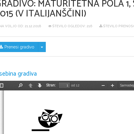
GRADIVO:
MATURITETNA POLA 1,
015 (V ITALIJANŠČINI)
NA VOLJO OD:
21.12.2018
ŠTEVILO OGLEDOV: 216
ŠTEVILO PRENOSO
Skrij/prikaži meni
Prenesi gradivo
sebina gradiva
Stran:
od 12
Preklopi
Najdi
Nazaj
Naprej
Pomanjšaj
Povečaj
stransko
vrstico