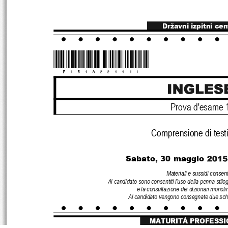
Državni izpitni cen
*P151A22111I*
Prova d'esame 
Comprensione di testi 
Sabato, 30 maggio
Materiali e sussidi consenti
Al candidato sono consentiti l'uso della penna stilo
e la consultazione dei dizionari monoli
Al candidato vengono consegnate due sche
MATURITÀ PROFESSI