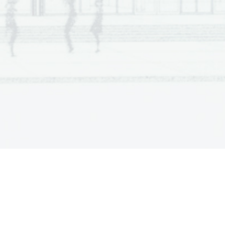
a  Scientia
  Est  Potentia  Scientia  Est  Potentia
a  Scientia
  Est  Potentia  Scientia  Est  Potentia
a  Scientia
  Est  Potentia  Scientia  Est  Potentia
a  Scientia
  Est  Potentia  Scientia  Est  Potentia
a  Scientia
  Est  Potentia  Scientia  Est  Potentia
a  Scientia
  Est  Potentia  Scientia  Est  Potentia
a  Scientia
  Est  Potentia  Scientia  Est  Potentia
a  Scientia
  Est  Potentia  Scientia  Est  Potentia
a  Scientia
  Est  Potentia  Scientia  Est  Potentia
a  Scientia
  Est  Potentia  Scientia  Est  Potentia
a  Scientia
  Est  Potentia  Scientia  Est  Potentia
a  Scientia
  Est  Potentia  Scientia  Est  Potentia
a  Scientia
  Est  Potentia  Scientia  Est  Potentia
a  Scientia
  Est  Potentia  Scientia  Est  Potentia
a  Scientia
  Est  Potentia  Scientia  Est  Potentia
a  Scientia
  Est  Potentia  Scientia  Est  Potentia
a  Scientia
  Est  Potentia  Scientia  Est  Potentia
a  Scientia
  Est  Potentia  Scientia  Est  Potentia
a  Scientia
  Est  Potentia  Scientia  Est  Potentia
a  Scientia
  Est  Potentia  Scientia  Est  Potentia
a  Scientia
  Est  Potentia  Scientia  Est  Potentia
a  Scientia
  Est  Potentia  Scientia  Est  Potentia
a  Scientia
  Est  Potentia  Scientia  Est  Potentia
a  Scientia
  Est  Potentia  Scientia  Est  Potentia
a  Scientia
  Est  Potentia  Scientia  Est  Potentia
a  Scientia
  Est  Potentia  Scientia  Est  Potentia
a  Scientia
  Est  Potentia  Scientia  Est  Potentia
a  Scientia
  Est  Potentia  Scientia  Est  Potentia
a  Scientia
  Est  Potentia  Scientia  Est  Potentia
a  Scientia
  Est  Potentia  Scientia  Est  Potentia
a  Scientia
  Est  Potentia  Scientia  Est  Potentia
a  Scientia
  Est  Potentia  Scientia  Est  Potentia
a  Scientia
  Est  Potentia  Scientia  Est  Potentia
a  Scientia
  Est  Potentia  Scientia  Est  Potentia
a  Scientia
  Est  Potentia  Scientia  Est  Potentia
a  Scientia
  Est  Potentia  Scientia  Est  Potentia
a  Scientia
  Est  Potentia  Scientia  Est  Potentia
a  Scientia
  Est  Potentia  Scientia  Est  Potentia
a  Scientia
  Est  Potentia  Scientia  Est  Potentia
a  Scientia
  Est  Potentia  Scientia  Est  Potentia