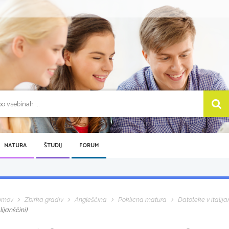
MATURA
ŠTUDIJ
FORUM
omov
Zbirka gradiv
Angleščina
Poklicna matura
Datoteke v italija
alijanščini)