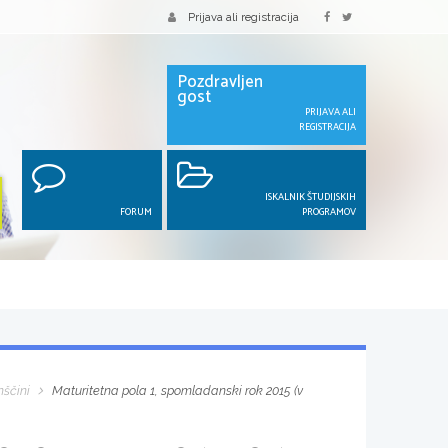
Prijava ali registracija
Pozdravljen
gost
PRIJAVA ALI
REGISTRACIJA
ISKALNIK ŠTUDIJSKIH
FORUM
PROGRAMOV
nščini
Maturitetna pola 1, spomladanski rok 2015 (v