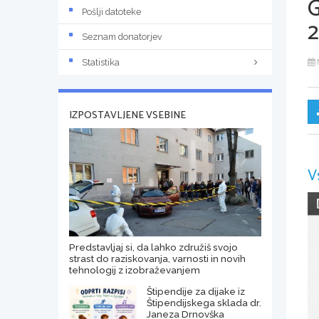
Pošlji datoteke
2
Seznam donatorjev
Statistika
IZPOSTAVLJENE VSEBINE
V
Predstavljaj si, da lahko združiš svojo
strast do raziskovanja, varnosti in novih
tehnologij z izobraževanjem
Štipendije za dijake iz
Štipendijskega sklada dr.
Janeza Drnovška