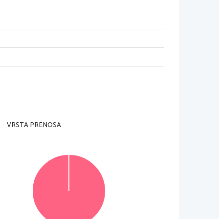
dell'insegnante preposto.
a pagina in alto a destra e sulle due schede di 
VRSTA PRENOSA
li potete conseguire fino a un massimo di 30 punti. 
lla prova utilizzando la penna stilografica o la 
gno sulla risposta scorretta e scrivete accanto a 
le verranno 
assegnati 0 punti.
oro.
© RIC 2016