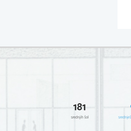
181
srednjih šol
srednje