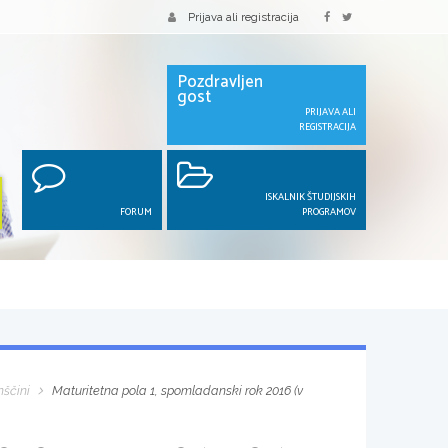
Prijava ali registracija
Pozdravljen
gost
PRIJAVA ALI
REGISTRACIJA
ISKALNIK ŠTUDIJSKIH
FORUM
PROGRAMOV
nščini
Maturitetna pola 1, spomladanski rok 2016 (v