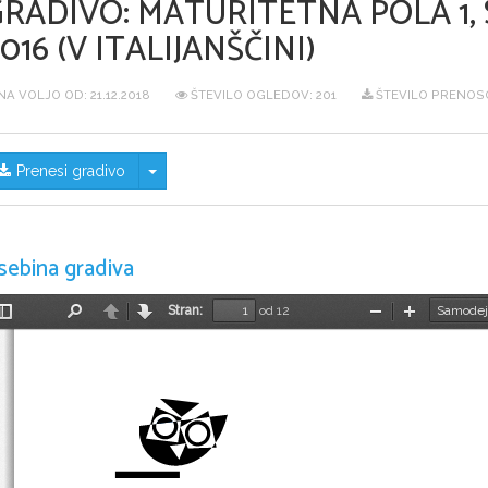
GRADIVO:
MATURITETNA POLA 1,
016 (V ITALIJANŠČINI)
NA VOLJO OD:
21.12.2018
ŠTEVILO OGLEDOV: 201
ŠTEVILO PRENOSO
Skrij/prikaži meni
Prenesi gradivo
sebina gradiva
Stran:
od 12
Preklopi
Najdi
Nazaj
Naprej
Pomanjšaj
Povečaj
stransko
vrstico