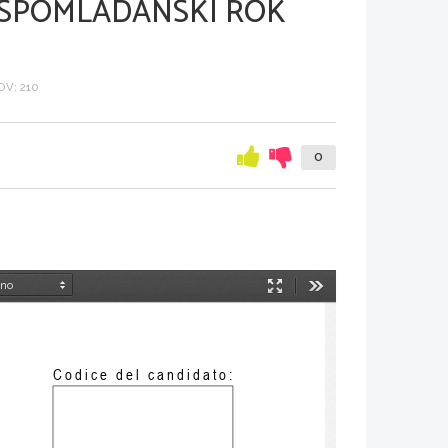
 SPOMLADANSKI ROK
V: 210
0
Način
Orodja
predstavitve
Codice del candidato: