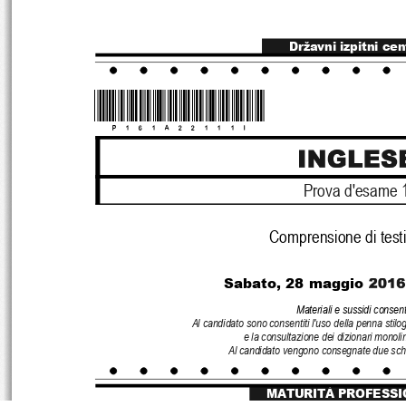
Državni izpitni cen
*P161A22111I*
Prova d'esame 
Comprensione di testi 
Sabato, 28 maggio
Materiali e sussidi consenti
Al candidato sono consentiti l'uso della penna stilo
e la consultazione dei dizionari monoli
Al candidato vengono consegnate due sche
MATURITÀ PROFESSI