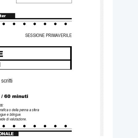
ter
SESSIONE PRIMAVERILE  
1
scritti
ti:
grafica o della penna a sfera
ngue e bilingue.
de di valutazione.
ONALE