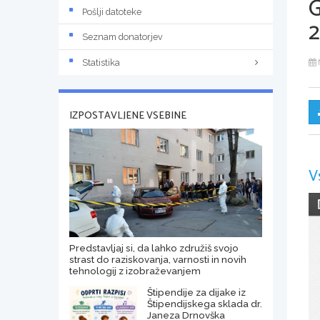
Pošlji datoteke
2
Seznam donatorjev
Statistika
IZPOSTAVLJENE VSEBINE
V
Predstavljaj si, da lahko združiš svojo
strast do raziskovanja, varnosti in novih
tehnologij z izobraževanjem
Štipendije za dijake iz
Štipendijskega sklada dr.
Janeza Drnovška