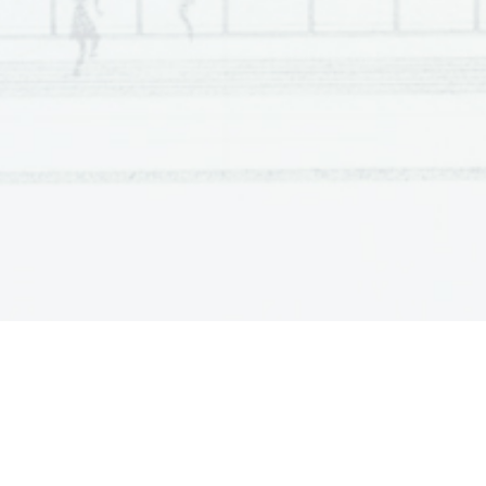
Scientia  Est  Potentia  Scientia  Est  Po
tentia  Scientia  Est  Potenti
Scientia  Est  Potentia  Scientia  Est  Po
tentia  Scientia  Est  Potenti
Scientia  Est  Potentia  Scientia  Est  Po
tentia  Scientia  Est  Potenti
Scientia  Est  Potentia  Scientia  Est  Po
tentia  Scientia  Est  Potenti
Scientia  Est  Potentia  Scientia  Est  Po
tentia  Scientia  Est  Potenti
Scientia  Est  Potentia  Scientia  Est  Po
tentia  Scientia  Est  Potenti
Scientia  Est  Potentia  Scientia  Est  Po
tentia  Scientia  Est  Potenti
Scientia  Est  Potentia  Scientia  Est  Po
tentia  Scientia  Est  Potenti
Scientia  Est  Potentia  Scientia  Est  Po
tentia  Scientia  Est  Potenti
Scientia  Est  Potentia  Scientia  Est  Po
tentia  Scientia  Est  Potenti
Scientia  Est  Potentia  Scientia  Est  Po
tentia  Scientia  Est  Potenti
Scientia  Est  Potentia  Scientia  Est  Po
tentia  Scientia  Est  Potenti
Scientia  Est  Potentia  Scientia  Est  Po
tentia  Scientia  Est  Potenti
Scientia  Est  Potentia  Scientia  Est  Po
tentia  Scientia  Est  Potenti
Scientia  Est  Potentia  Scientia  Est  Po
tentia  Scientia  Est  Potenti
Scientia  Est  Potentia  Scientia  Est  Po
tentia  Scientia  Est  Potenti
Scientia  Est  Potentia  Scientia  Est  Po
tentia  Scientia  Est  Potenti
Scientia  Est  Potentia  Scientia  Est  Po
tentia  Scientia  Est  Potenti
Scientia  Est  Potentia  Scientia  Est  Po
tentia  Scientia  Est  Potenti
Scientia  Est  Potentia  Scientia  Est  Po
tentia  Scientia  Est  Potenti
Scientia  Est  Potentia  Scientia  Est  Po
tentia  Scientia  Est  Potenti
Scientia  Est  Potentia  Scientia  Est  Po
tentia  Scientia  Est  Potenti
Scientia  Est  Potentia  Scientia  Est  Po
tentia  Scientia  Est  Potenti
Scientia  Est  Potentia  Scientia  Est  Po
tentia  Scientia  Est  Potenti
Scientia  Est  Potentia  Scientia  Est  Po
tentia  Scientia  Est  Potenti
Scientia  Est  Potentia  Scientia  Est  Po
tentia  Scientia  Est  Potenti
Scientia  Est  Potentia  Scientia  Est  Po
tentia  Scientia  Est  Potenti
Scientia  Est  Potentia  Scientia  Est  Po
tentia  Scientia  Est  Potenti
Scientia  Est  Potentia  Scientia  Est  Po
tentia  Scientia  Est  Potenti
Scientia  Est  Potentia  Scientia  Est  Po
tentia  Scientia  Est  Potenti
Scientia  Est  Potentia  Scientia  Est  Po
tentia  Scientia  Est  Potenti
Scientia  Est  Potentia  Scientia  Est  Po
tentia  Scientia  Est  Potenti
Scientia  Est  Potentia  Scientia  Est  Po
tentia  Scientia  Est  Potenti
Scientia  Est  Potentia  Scientia  Est  Po
tentia  Scientia  Est  Potenti
Scientia  Est  Potentia  Scientia  Est  Po
tentia  Scientia  Est  Potenti
Scientia  Est  Potentia  Scientia  Est  Po
tentia  Scientia  Est  Potenti
Scientia  Est  Potentia  Scientia  Est  Po
tentia  Scientia  Est  Potenti
Scientia  Est  Potentia  Scientia  Est  Po
tentia  Scientia  Est  Potenti
Scientia  Est  Potentia  Scientia  Est  Po
tentia  Scientia  Est  Potenti
Scientia  Est  Potentia  Scientia  Est  Po
tentia  Scientia  Est  Potenti