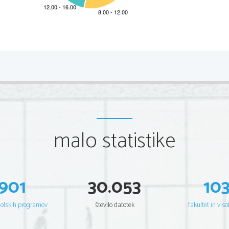
*P161A22111
2/12 
Scientia  Est  Potentia  Scientia  Est  Po
tentia  Scientia  Est  Potenti
Scientia  Est  Potentia  Scientia  Est  Po
tentia  Scientia  Est  Potenti
Scientia  Est  Potentia  Scientia  Est  Po
tentia  Scientia  Est  Potenti
Scientia  Est  Potentia  Scientia  Est  Po
tentia  Scientia  Est  Potenti
Scientia  Est  Potentia  Scientia  Est  Po
tentia  Scientia  Est  Potenti
Scientia  Est  Potentia  Scientia  Est  Po
tentia  Scientia  Est  Potenti
Scientia  Est  Potentia  Scientia  Est  Po
tentia  Scientia  Est  Potenti
Scientia  Est  Potentia  Scientia  Est  Po
tentia  Scientia  Est  Potenti
Scientia  Est  Potentia  Scientia  Est  Po
tentia  Scientia  Est  Potenti
Scientia  Est  Potentia  Scientia  Est  Po
tentia  Scientia  Est  Potenti
Scientia  Est  Potentia  Scientia  Est  Po
tentia  Scientia  Est  Potenti
malo statistike
Scientia  Est  Potentia  Scientia  Est  Po
tentia  Scientia  Est  Potenti
Scientia  Est  Potentia  Scientia  Est  Po
tentia  Scientia  Est  Potenti
Scientia  Est  Potentia  Scientia  Est  Po
tentia  Scientia  Est  Potenti
Scientia  Est  Potentia  Scientia  Est  Po
tentia  Scientia  Est  Potenti
Scientia  Est  Potentia  Scientia  Est  Po
tentia  Scientia  Est  Potenti
Scientia  Est  Potentia  Scientia  Est  Po
tentia  Scientia  Est  Potenti
Scientia  Est  Potentia  Scientia  Est  Po
tentia  Scientia  Est  Potenti
Scientia  Est  Potentia  Scientia  Est  Po
tentia  Scientia  Est  Potenti
Scientia  Est  Potentia  Scientia  Est  Po
tentia  Scientia  Est  Potenti
901
30.053
10
Scientia  Est  Potentia  Scientia  Est  Po
tentia  Scientia  Est  Potenti
Scientia  Est  Potentia  Scientia  Est  Po
tentia  Scientia  Est  Potenti
Scientia  Est  Potentia  Scientia  Est  Po
tentia  Scientia  Est  Potenti
Scientia  Est  Potentia  Scientia  Est  Po
tentia  Scientia  Est  Potenti
šolskih programov
število datotek
fakultet in viso
Scientia  Est  Potentia  Scientia  Est  Po
tentia  Scientia  Est  Potenti
Scientia  Est  Potentia  Scientia  Est  Po
tentia  Scientia  Est  Potenti
Scientia  Est  Potentia  Scientia  Est  Po
tentia  Scientia  Est  Potenti
Scientia  Est  Potentia  Scientia  Est  Po
tentia  Scientia  Est  Potenti
Scientia  Est  Potentia  Scientia  Est  Po
tentia  Scientia  Est  Potenti