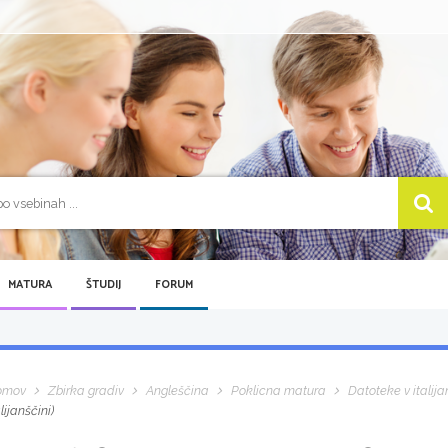
MATURA
ŠTUDIJ
FORUM
omov
Zbirka gradiv
Angleščina
Poklicna matura
Datoteke v italija
alijanščini)