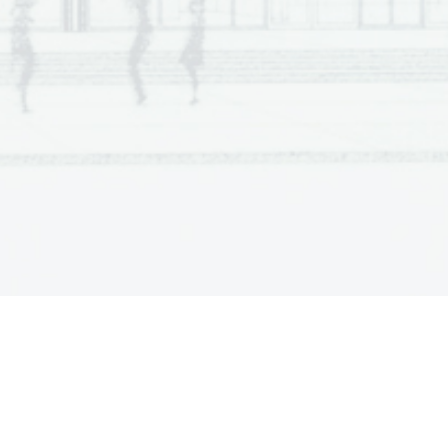
a  Scientia
  Est  Potentia  Scientia  Est  Potentia
a  Scientia
  Est  Potentia  Scientia  Est  Potentia
a  Scientia
  Est  Potentia  Scientia  Est  Potentia
a  Scientia
  Est  Potentia  Scientia  Est  Potentia
a  Scientia
  Est  Potentia  Scientia  Est  Potentia
a  Scientia
  Est  Potentia  Scientia  Est  Potentia
a  Scientia
  Est  Potentia  Scientia  Est  Potentia
a  Scientia
  Est  Potentia  Scientia  Est  Potentia
a  Scientia
  Est  Potentia  Scientia  Est  Potentia
a  Scientia
  Est  Potentia  Scientia  Est  Potentia
a  Scientia
  Est  Potentia  Scientia  Est  Potentia
a  Scientia
  Est  Potentia  Scientia  Est  Potentia
a  Scientia
  Est  Potentia  Scientia  Est  Potentia
a  Scientia
  Est  Potentia  Scientia  Est  Potentia
a  Scientia
  Est  Potentia  Scientia  Est  Potentia
a  Scientia
  Est  Potentia  Scientia  Est  Potentia
a  Scientia
  Est  Potentia  Scientia  Est  Potentia
a  Scientia
  Est  Potentia  Scientia  Est  Potentia
a  Scientia
  Est  Potentia  Scientia  Est  Potentia
a  Scientia
  Est  Potentia  Scientia  Est  Potentia
a  Scientia
  Est  Potentia  Scientia  Est  Potentia
a  Scientia
  Est  Potentia  Scientia  Est  Potentia
a  Scientia
  Est  Potentia  Scientia  Est  Potentia
a  Scientia
  Est  Potentia  Scientia  Est  Potentia
a  Scientia
  Est  Potentia  Scientia  Est  Potentia
a  Scientia
  Est  Potentia  Scientia  Est  Potentia
a  Scientia
  Est  Potentia  Scientia  Est  Potentia
a  Scientia
  Est  Potentia  Scientia  Est  Potentia
a  Scientia
  Est  Potentia  Scientia  Est  Potentia
a  Scientia
  Est  Potentia  Scientia  Est  Potentia
a  Scientia
  Est  Potentia  Scientia  Est  Potentia
a  Scientia
  Est  Potentia  Scientia  Est  Potentia
a  Scientia
  Est  Potentia  Scientia  Est  Potentia
a  Scientia
  Est  Potentia  Scientia  Est  Potentia
a  Scientia
  Est  Potentia  Scientia  Est  Potentia
a  Scientia
  Est  Potentia  Scientia  Est  Potentia
a  Scientia
  Est  Potentia  Scientia  Est  Potentia
a  Scientia
  Est  Potentia  Scientia  Est  Potentia
a  Scientia
  Est  Potentia  Scientia  Est  Potentia
a  Scientia
  Est  Potentia  Scientia  Est  Potentia