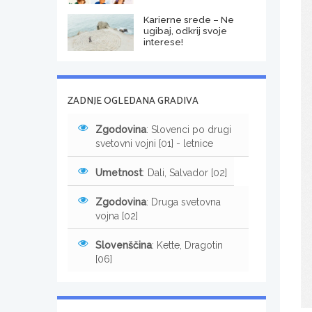
Karierne srede – Ne
ugibaj, odkrij svoje
interese!
ZADNJE OGLEDANA GRADIVA
Zgodovina
: Slovenci po drugi
svetovni vojni [01] - letnice
Umetnost
: Dali, Salvador [02]
Zgodovina
: Druga svetovna
vojna [02]
Slovenščina
: Kette, Dragotin
[06]