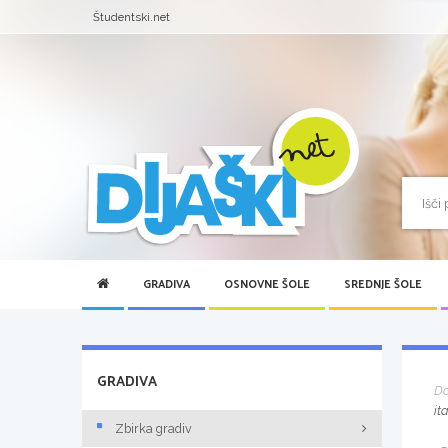
Študentski.net
GRADIVA
OSNOVNE ŠOLE
SREDNJE ŠOLE
GRADIVA
D
it
Zbirka gradiv