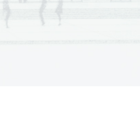
  Scientia  Est  Potentia  Scientia  Est  Potentia
  Scientia  Est  Potentia  Scientia  Est  Potentia
  Scientia  Est  Potentia  Scientia  Est  Potentia
  Scientia  Est  Potentia  Scientia  Est  Potentia
  Scientia  Est  Potentia  Scientia  Est  Potentia
  Scientia  Est  Potentia  Scientia  Est  Potentia
  Scientia  Est  Potentia  Scientia  Est  Potentia
  Scientia  Est  Potentia  Scientia  Est  Potentia
  Scientia  Est  Potentia  Scientia  Est  Potentia
  Scientia  Est  Potentia  Scientia  Est  Potentia
  Scientia  Est  Potentia  Scientia  Est  Potentia
  Scientia  Est  Potentia  Scientia  Est  Potentia
  Scientia  Est  Potentia  Scientia  Est  Potentia
  Scientia  Est  Potentia  Scientia  Est  Potentia
  Scientia  Est  Potentia  Scientia  Est  Potentia
  Scientia  Est  Potentia  Scientia  Est  Potentia
  Scientia  Est  Potentia  Scientia  Est  Potentia
  Scientia  Est  Potentia  Scientia  Est  Potentia
  Scientia  Est  Potentia  Scientia  Est  Potentia
  Scientia  Est  Potentia  Scientia  Est  Potentia
  Scientia  Est  Potentia  Scientia  Est  Potentia
  Scientia  Est  Potentia  Scientia  Est  Potentia
  Scientia  Est  Potentia  Scientia  Est  Potentia
  Scientia  Est  Potentia  Scientia  Est  Potentia
  Scientia  Est  Potentia  Scientia  Est  Potentia
  Scientia  Est  Potentia  Scientia  Est  Potentia
  Scientia  Est  Potentia  Scientia  Est  Potentia
  Scientia  Est  Potentia  Scientia  Est  Potentia
  Scientia  Est  Potentia  Scientia  Est  Potentia
  Scientia  Est  Potentia  Scientia  Est  Potentia
  Scientia  Est  Potentia  Scientia  Est  Potentia
  Scientia  Est  Potentia  Scientia  Est  Potentia
  Scientia  Est  Potentia  Scientia  Est  Potentia
  Scientia  Est  Potentia  Scientia  Est  Potentia
  Scientia  Est  Potentia  Scientia  Est  Potentia
  Scientia  Est  Potentia  Scientia  Est  Potentia
  Scientia  Est  Potentia  Scientia  Est  Potentia
  Scientia  Est  Potentia  Scientia  Est  Potentia
  Scientia  Est  Potentia  Scientia  Est  Potentia
  Scientia  Est  Potentia  Scientia  Est  Potentia