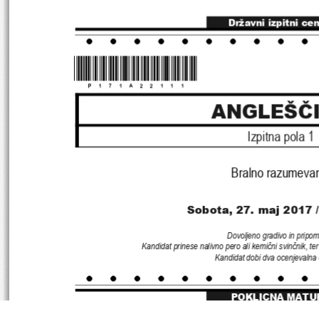
Državni izpitni ce
*P171A22111*
ANGLEŠČ
Izpitna pola 
1
Bralno razumeva
Sobota
, 27
. maj 
2017 
Dovoljeno gradivo in pripo
Kandidat prinese nalivno pero ali kemični svinčnik
, 
te
Kandidat dobi dva ocenjevalna
POKLICNA MATU