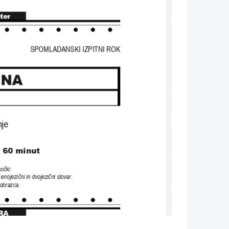
nter
SPOMLADANSKI IZPITNI ROK
INA
nje
/ 60 
minut
močki
: 
r enojezični in dvojezični slovar
. 
 obrazca
.
RA