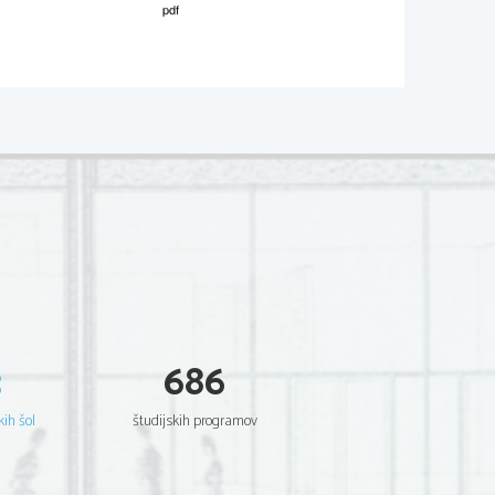
02*
  Scientia  Est  Potentia  Scientia  Est  Potentia
  Scientia  Est  Potentia  Scientia  Est  Potentia
  Scientia  Est  Potentia  Scientia  Est  Potentia
  Scientia  Est  Potentia  Scientia  Est  Potentia
  Scientia  Est  Potentia  Scientia  Est  Potentia
  Scientia  Est  Potentia  Scientia  Est  Potentia
  Scientia  Est  Potentia  Scientia  Est  Potentia
  Scientia  Est  Potentia  Scientia  Est  Potentia
  Scientia  Est  Potentia  Scientia  Est  Potentia
  Scientia  Est  Potentia  Scientia  Est  Potentia
  Scientia  Est  Potentia  Scientia  Est  Potentia
  Scientia  Est  Potentia  Scientia  Est  Potentia
  Scientia  Est  Potentia  Scientia  Est  Potentia
  Scientia  Est  Potentia  Scientia  Est  Potentia
  Scientia  Est  Potentia  Scientia  Est  Potentia
  Scientia  Est  Potentia  Scientia  Est  Potentia
  Scientia  Est  Potentia  Scientia  Est  Potentia
  Scientia  Est  Potentia  Scientia  Est  Potentia
  Scientia  Est  Potentia  Scientia  Est  Potentia
  Scientia  Est  Potentia  Scientia  Est  Potentia
3
686
  Scientia  Est  Potentia  Scientia  Est  Potentia
  Scientia  Est  Potentia  Scientia  Est  Potentia
  Scientia  Est  Potentia  Scientia  Est  Potentia
  Scientia  Est  Potentia  Scientia  Est  Potentia
kih šol
študijskih programov
  Scientia  Est  Potentia  Scientia  Est  Potentia
  Scientia  Est  Potentia  Scientia  Est  Potentia
  Scientia  Est  Potentia  Scientia  Est  Potentia
  Scientia  Est  Potentia  Scientia  Est  Potentia
  Scientia  Est  Potentia  Scientia  Est  Potentia
  Scientia  Est  Potentia  Scientia  Est  Potentia
  Scientia  Est  Potentia  Scientia  Est  Potentia