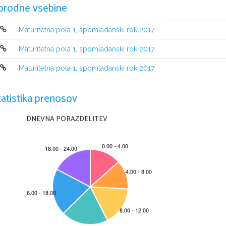
orodne vsebine
Maturitetna pola 1, spomladanski rok 2017
Maturitetna pola 1, spomladanski rok 2017
Maturitetna pola 1, spomladanski rok 2017
tatistika prenosov
NAVODILA KANDIDATU
Pazljivo preberite ta navodila
. 
Ne odpirajte izpitne pole in ne začenjajte reševati nalog
, 
dokler vam n
DNEVNA PORAZDELITEV
Prilepite oziroma vpišite svojo šifro v okvirček desno zgoraj na tej strani 
Izpitna pola vsebuje 
4 
naloge
. 
Število točk
, 
ki jih lahko dosežete
, je 30
. 
Vs
Rešitve pišite z nalivnim peresom ali s kemičnim svinčnikom in jih vpisujte 
čitljivo in skladno s pravopisnimi pravili
. 
Če se zmotite
, 
napisano prečrtajte
nejasni popravki bodo ocenjeni z 
0 
točkami
.
Zaupajte vase in v svoje zmožnosti
. 
Želimo vam veliko uspeha
.
Ta pola ima 
12 
strani
, od tega 
2 prazni
.