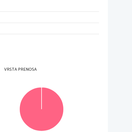
adzorni učitelj tega ne dovoli
.
VRSTA PRENOSA
in na ocenjevalna obrazca
.
aka pravilna rešitev je vredna 
1 
točko
.
v izpitno polo v za to predvideni prostor
. Pišite 
 in rešitev napišite na novo
. 
Nečitljivi zapisi in 
© Državni izpitni center
Vse pravice pridržane
.