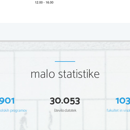
*P171A22111
2/12 
Scientia  Est  Potentia  Scientia  Est  Potentia  Scientia  Est  Potentia
Scientia  Est  Potentia  Scientia  Est  Potentia  Scientia  Est  Potentia
Scientia  Est  Potentia  Scientia  Est  Potentia  Scientia  Est  Potentia
Scientia  Est  Potentia  Scientia  Est  Potentia  Scientia  Est  Potentia
Scientia  Est  Potentia  Scientia  Est  Potentia  Scientia  Est  Potentia
Scientia  Est  Potentia  Scientia  Est  Potentia  Scientia  Est  Potentia
Scientia  Est  Potentia  Scientia  Est  Potentia  Scientia  Est  Potentia
Scientia  Est  Potentia  Scientia  Est  Potentia  Scientia  Est  Potentia
Scientia  Est  Potentia  Scientia  Est  Potentia  Scientia  Est  Potentia
Scientia  Est  Potentia  Scientia  Est  Potentia  Scientia  Est  Potentia
Scientia  Est  Potentia  Scientia  Est  Potentia  Scientia  Est  Potentia
malo statistike
Scientia  Est  Potentia  Scientia  Est  Potentia  Scientia  Est  Potentia
Scientia  Est  Potentia  Scientia  Est  Potentia  Scientia  Est  Potentia
Scientia  Est  Potentia  Scientia  Est  Potentia  Scientia  Est  Potentia
Scientia  Est  Potentia  Scientia  Est  Potentia  Scientia  Est  Potentia
Scientia  Est  Potentia  Scientia  Est  Potentia  Scientia  Est  Potentia
Scientia  Est  Potentia  Scientia  Est  Potentia  Scientia  Est  Potentia
Scientia  Est  Potentia  Scientia  Est  Potentia  Scientia  Est  Potentia
Scientia  Est  Potentia  Scientia  Est  Potentia  Scientia  Est  Potentia
Scientia  Est  Potentia  Scientia  Est  Potentia  Scientia  Est  Potentia
901
30.053
10
Scientia  Est  Potentia  Scientia  Est  Potentia  Scientia  Est  Potentia
Scientia  Est  Potentia  Scientia  Est  Potentia  Scientia  Est  Potentia
Scientia  Est  Potentia  Scientia  Est  Potentia  Scientia  Est  Potentia
Scientia  Est  Potentia  Scientia  Est  Potentia  Scientia  Est  Potentia
šolskih programov
število datotek
fakultet in viso
Scientia  Est  Potentia  Scientia  Est  Potentia  Scientia  Est  Potentia
Scientia  Est  Potentia  Scientia  Est  Potentia  Scientia  Est  Potentia
Scientia  Est  Potentia  Scientia  Est  Potentia  Scientia  Est  Potentia
Scientia  Est  Potentia  Scientia  Est  Potentia  Scientia  Est  Potentia
Scientia  Est  Potentia  Scientia  Est  Potentia  Scientia  Est  Potentia
Scientia  Est  Potentia  Scientia  Est  Potentia  Scientia  Est  Potentia
Scientia  Est  Potentia  Scientia  Est  Potentia  Scientia  Est  Potentia