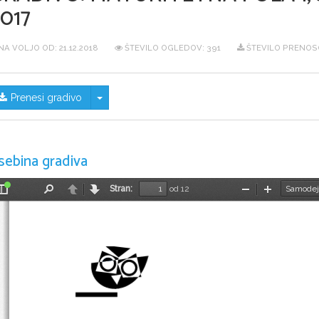
017
NA VOLJO OD:
21.12.2018
ŠTEVILO OGLEDOV: 391
ŠTEVILO PRENOS
Skrij/prikaži meni
Prenesi gradivo
sebina gradiva
Stran:
od 12
Preklopi
Najdi
Nazaj
Naprej
Pomanjšaj
Povečaj
stransko
vrstico