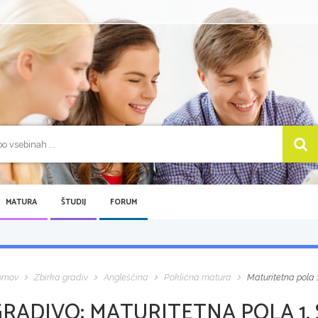
MATURA
ŠTUDIJ
FORUM
omov
Zbirka gradiv
Angleščina
Poklicna matura
Maturitetna pola 
GRADIVO:
MATURITETNA POLA 1,