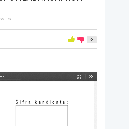
OV: 466
0
Način
Orodja
predstavitve
Šifra kandidata
: