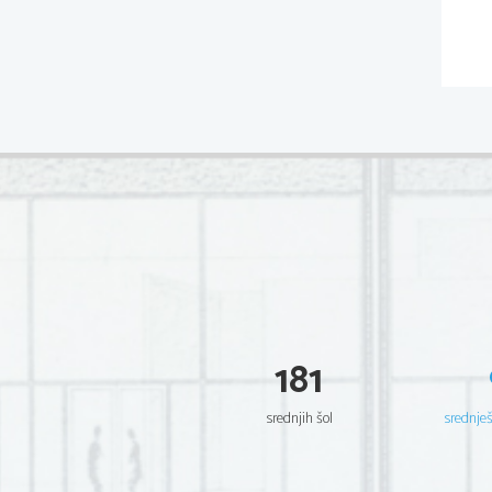
181
srednjih šol
srednje