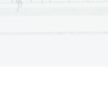
Scientia  Est  Potentia  Scientia  Est  Potentia  Scientia  Est  Potentia
Scientia  Est  Potentia  Scientia  Est  Potentia  Scientia  Est  Potentia
Scientia  Est  Potentia  Scientia  Est  Potentia  Scientia  Est  Potentia
Scientia  Est  Potentia  Scientia  Est  Potentia  Scientia  Est  Potentia
Scientia  Est  Potentia  Scientia  Est  Potentia  Scientia  Est  Potentia
Scientia  Est  Potentia  Scientia  Est  Potentia  Scientia  Est  Potentia
Scientia  Est  Potentia  Scientia  Est  Potentia  Scientia  Est  Potentia
Scientia  Est  Potentia  Scientia  Est  Potentia  Scientia  Est  Potentia
Scientia  Est  Potentia  Scientia  Est  Potentia  Scientia  Est  Potentia
Scientia  Est  Potentia  Scientia  Est  Potentia  Scientia  Est  Potentia
Scientia  Est  Potentia  Scientia  Est  Potentia  Scientia  Est  Potentia
Scientia  Est  Potentia  Scientia  Est  Potentia  Scientia  Est  Potentia
Scientia  Est  Potentia  Scientia  Est  Potentia  Scientia  Est  Potentia
Scientia  Est  Potentia  Scientia  Est  Potentia  Scientia  Est  Potentia
Scientia  Est  Potentia  Scientia  Est  Potentia  Scientia  Est  Potentia
Scientia  Est  Potentia  Scientia  Est  Potentia  Scientia  Est  Potentia
Scientia  Est  Potentia  Scientia  Est  Potentia  Scientia  Est  Potentia
Scientia  Est  Potentia  Scientia  Est  Potentia  Scientia  Est  Potentia
Scientia  Est  Potentia  Scientia  Est  Potentia  Scientia  Est  Potentia
Scientia  Est  Potentia  Scientia  Est  Potentia  Scientia  Est  Potentia
Scientia  Est  Potentia  Scientia  Est  Potentia  Scientia  Est  Potentia
Scientia  Est  Potentia  Scientia  Est  Potentia  Scientia  Est  Potentia
Scientia  Est  Potentia  Scientia  Est  Potentia  Scientia  Est  Potentia
Scientia  Est  Potentia  Scientia  Est  Potentia  Scientia  Est  Potentia
Scientia  Est  Potentia  Scientia  Est  Potentia  Scientia  Est  Potentia
Scientia  Est  Potentia  Scientia  Est  Potentia  Scientia  Est  Potentia
Scientia  Est  Potentia  Scientia  Est  Potentia  Scientia  Est  Potentia
Scientia  Est  Potentia  Scientia  Est  Potentia  Scientia  Est  Potentia
Scientia  Est  Potentia  Scientia  Est  Potentia  Scientia  Est  Potentia
Scientia  Est  Potentia  Scientia  Est  Potentia  Scientia  Est  Potentia
Scientia  Est  Potentia  Scientia  Est  Potentia  Scientia  Est  Potentia
Scientia  Est  Potentia  Scientia  Est  Potentia  Scientia  Est  Potentia
Scientia  Est  Potentia  Scientia  Est  Potentia  Scientia  Est  Potentia
Scientia  Est  Potentia  Scientia  Est  Potentia  Scientia  Est  Potentia
Scientia  Est  Potentia  Scientia  Est  Potentia  Scientia  Est  Potentia
Scientia  Est  Potentia  Scientia  Est  Potentia  Scientia  Est  Potentia
Scientia  Est  Potentia  Scientia  Est  Potentia  Scientia  Est  Potentia
Scientia  Est  Potentia  Scientia  Est  Potentia  Scientia  Est  Potentia
Scientia  Est  Potentia  Scientia  Est  Potentia  Scientia  Est  Potentia
Scientia  Est  Potentia  Scientia  Est  Potentia  Scientia  Est  Potentia