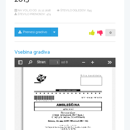
NA VOLJO OD:
21.12.2018
ŠTEVILO OGLEDOV: 645
ŠTEVILO PRENOSOV: 474
Skrij/prikaži meni
Prenesi gradivo
0
Vsebina gradiva
Stran:
od 8
Preklopi
Najdi
Pomanjšaj
Povečaj
Orodja
stransko
vrstico
*P151A22112*