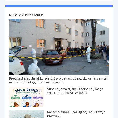
IZPOSTAVLJENE VSEBINE
Predstavljaj si, da lahko združiš svojo strast do raziskovanja, varnosti
in novih tehnologij z izobraževanjem
Štipendije za dijake iz Štipendijskega
sklada dr. Janeza Drnovška
Karierne srede – Ne ugibaj, odkrij svoje
interese!