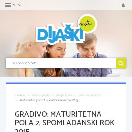
MENI
Domov
Zbirka gradiv
Angleščina
Poklicna matura
Maturitetna pola 2, spomladanski rok 2015
GRADIVO:
MATURITETNA
POLA 2, SPOMLADANSKI ROK
2015