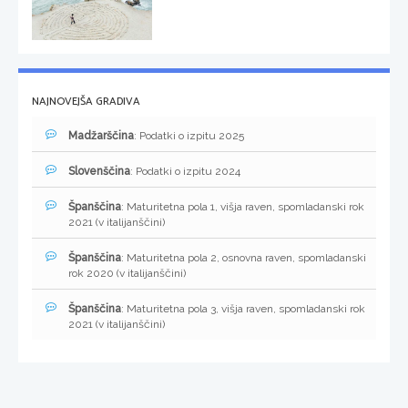
NAJNOVEJŠA GRADIVA
Madžarščina
: Podatki o izpitu 2025
Slovenščina
: Podatki o izpitu 2024
Španščina
: Maturitetna pola 1, višja raven, spomladanski rok
2021 (v italijanščini)
Španščina
: Maturitetna pola 2, osnovna raven, spomladanski
rok 2020 (v italijanščini)
Španščina
: Maturitetna pola 3, višja raven, spomladanski rok
2021 (v italijanščini)