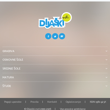
GRADIVA
OSNOVNE ŠOLE
SREDNJE ŠOLE
MATURA
ŠTUDIJ
Pogoji uporabe
Pravila
Kontakt
Oglaševanje
ISSN 1581-923X
© Dijaški.net 2000-2026
Vse pravice pridržane