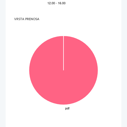
0
Jezik in besedišče sta neustrezna oziroma tako skromna, da je besedilo 
nerazumljivo. 
3. Vezljivost
Točke
Merila
2
Sestavek je smiselno in logično povezan na ravni stavka in 
odstavka.
1
Deli sestavka so nepovezani.
0
Vezljivosti ni.
VRSTA PRENOSA
OPOZORILO: Če sestavek vsebinsko ni v skladu s predpisano temo oziroma je sporočilno popolnoma 
neustrezen ali če ga kandidat sploh ni napisal, se vse kategorije ocenijo z 0 točkami.