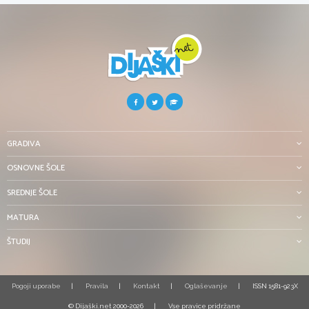
GRADIVA
OSNOVNE ŠOLE
SREDNJE ŠOLE
MATURA
ŠTUDIJ
Pogoji uporabe
Pravila
Kontakt
Oglaševanje
ISSN 1581-923X
© Dijaški.net 2000-2026
Vse pravice pridržane