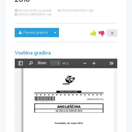
NA VOLJO OD:
21.12.2018
ŠTEVILO OGLEDOV: 206
ŠTEVILO PRENOSOV: 220
Skrij/prikaži meni
Prenesi gradivo
0
Vsebina gradiva
Stran:
od 5
Preklopi
Najdi
Pomanjšaj
Povečaj
Orodja
stransko
vrstico
Državni izpitni center
*P162A22113*
JESENSKI IZPITNI ROK
ANGLEŠČINA
NAVODILA ZA OCENJEVANJE
Ponedeljek, 29. avgust 2016