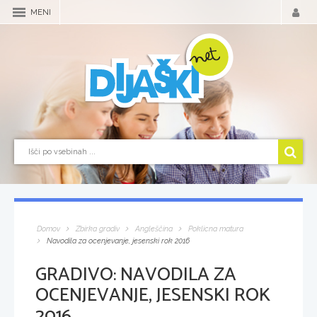
MENI
Domov
Zbirka gradiv
Angleščina
Poklicna matura
Navodila za ocenjevanje, jesenski rok 2016
GRADIVO:
NAVODILA ZA
OCENJEVANJE, JESENSKI ROK
2016