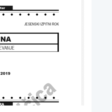
nter
JESENSKI IZPITNI ROK
INA
EVANJE
 
2019
RA