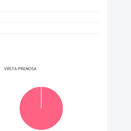
VRSTA PRENOSA
© Državni izpitni center
Vse pravice pridržane
.