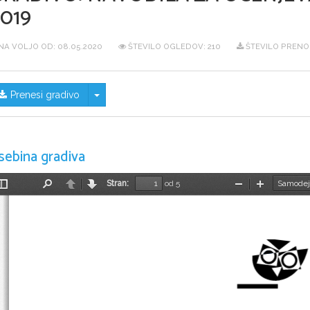
019
NA VOLJO OD:
08.05.2020
ŠTEVILO OGLEDOV: 210
ŠTEVILO PRENOS
Skrij/prikaži meni
Prenesi gradivo
sebina gradiva
Stran:
od 5
Preklopi
Najdi
Nazaj
Naprej
Pomanjšaj
Povečaj
stransko
vrstico