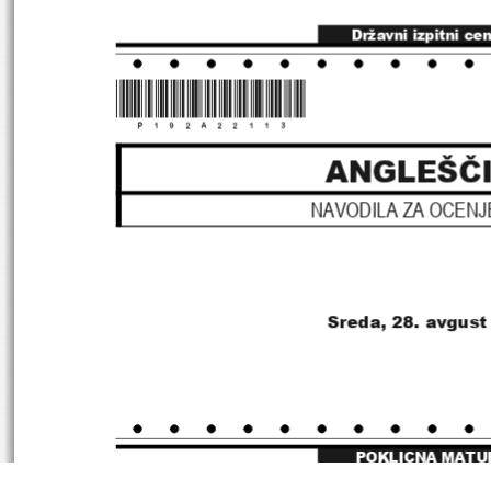
Državni izpitni ce
*P192A22113
*
ANGLEŠČ
NAVODILA ZA OCENJ
Sreda
, 28
. avgust
POKLICNA MATU