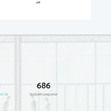
P1
92-
A221
-1-3 
oseči 
30
točk.
Dodatna navodila
3
686
Za odgovor "nutrition" oziroma 
"health care
" kandidat ne dobi točke.
kih šol
študijskih programov