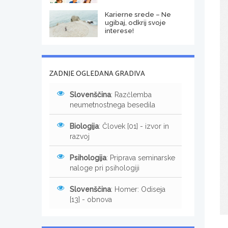
Karierne srede – Ne
ugibaj, odkrij svoje
interese!
ZADNJE OGLEDANA GRADIVA
Slovenščina
: Razčlemba
neumetnostnega besedila
Biologija
: Človek [01] - izvor in
razvoj
Psihologija
: Priprava seminarske
naloge pri psihologiji
Slovenščina
: Homer: Odiseja
[13] - obnova