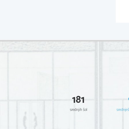
181
srednjih šol
srednje