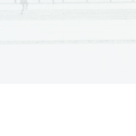
9
ena od:
Busy roads
.

F
actories.

OPOMBA: 
Napake v zapisu 
besed se tolerirajo, če ne spre
Upoštevajo se tudi drugi vsebinsko smiselni odgov
2. naloga
Vpr.
Rešitev
10
H

11
K

12
F

13
A

14
B

15
C

16
J

17
D

3. naloga
4. naloga
Vpr.
Rešitev
Vpr.
Rešitev
18
24
C
G


19
25
C
B


20
26
B
H


21
27
D
A


22
28
A
D

