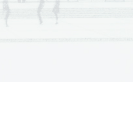
menijo pomena besede.
ori.