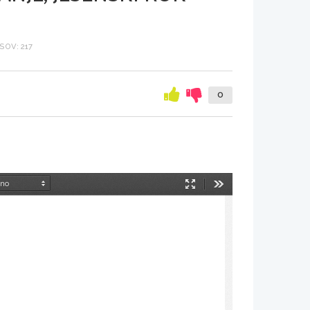
OV: 217
0
Način
Orodja
predstavitve