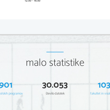
2 
IZPITNA POLA 1
Vsak
a praviln
a rešitev
 je vredna
 1 
točko. Skupno je možno d
1. naloga
Vpr.
Rešitev
1
Air pollution.

malo statistike
2
ena od:
Cut fossil fuel burning. 

Stop ignoring pollution.

3
3 million.

4
Yes.

901
30.053
10
5
ena od:
Poor nutrition. 

Insufficient health care.

6
ena od:
šolskih programov
število datotek
fakultet in viso
Satellites. 

Ground
-
level monitors.

7
A new clean air act.

8
Yes.
