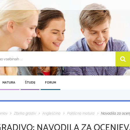
MATURA
ŠTUDIJ
FORUM
omov
Zbirka gradiv
Angleščina
Poklicna matura
Navodila za ocenj
GRADIVO:
NAVODILA ZA OCENJEVA