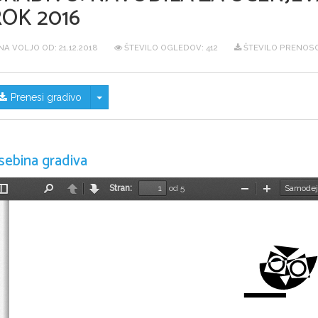
ROK 2016
NA VOLJO OD:
21.12.2018
ŠTEVILO OGLEDOV: 412
ŠTEVILO PRENOSO
Skrij/prikaži meni
Prenesi gradivo
sebina gradiva
Stran:
od 5
Preklopi
Najdi
Nazaj
Naprej
Pomanjšaj
Povečaj
stransko
vrstico