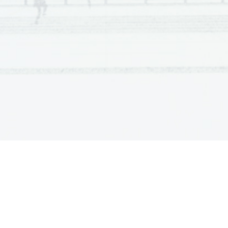
 B 
10 
 C 
11 

 B 
12 

 A 
13 

 D 
14 

3. naloga 
Vpr. 
Rešitev 
 G 
15 

 F 
16 

 K 
17 

 A 
18 

 C 
19 

 I 
20 

 J 
21 

 D 
22 

4. naloga 
Vpr. 
Rešitev 
 F 
23 

 I 
24 

 A 
25 

 K 
26 

 J 
27 
