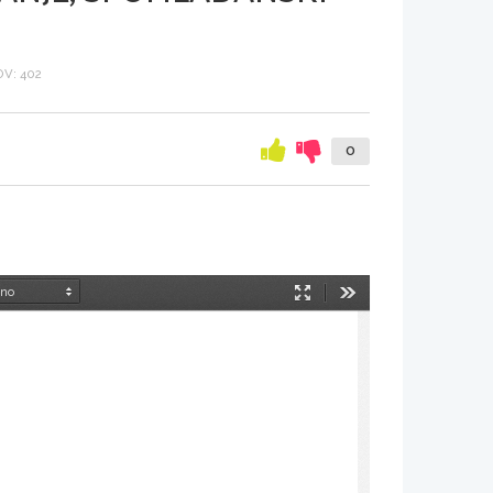
V: 402
0
Način
Orodja
predstavitve