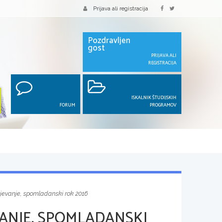
Prijava ali registracija
Pozdravljen
gost
PRIJAVA ALI
REGISTRACIJA
ISKALNIK ŠTUDIJSKIH
FORUM
PROGRAMOV
jevanje, spomladanski rok 2016
ANJE, SPOMLADANSKI