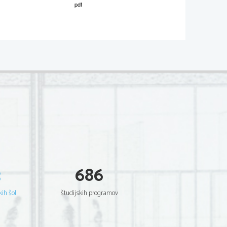
P161-A221-1-3 
ose
č
i 30 to
č
k. 
                                                                navodila                                                                                   
Odgovor je pravilen le, 
č
e vsebuje 
natanko ENO besedo. 
Č
e je beseda napa
č
no prepisana iz 
besedila (napake v 
č
rkovanju, 
manjkajo
č
a kon
č
nica –s), je 
odgovor nepravilen. 
3
686
kih šol
študijskih programov