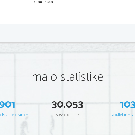
2 
IZPITNA POLA 1 
Vsaka pravilna rešitev je vredna 1 to
č
ko. Skupno je možno d
1. naloga 
Vpr. 
Rešitev                                                                                   Dodatna                   
 obsessed 
1 

malo statistike
 adore 
2 

 revolving 
3 

 cruel 
4 

 campaigning 
5 

 arguing 
6 

901
30.053
10
 newsletters 
7 

2. naloga 
šolskih programov
število datotek
fakultet in viso
Vpr. 
Rešitev 
 B 
8 

 C 
9 

