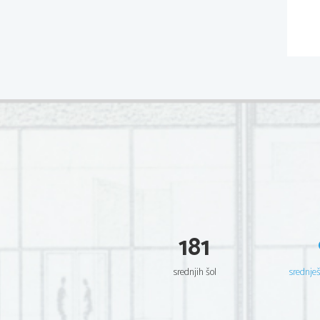
181
srednjih šol
srednje