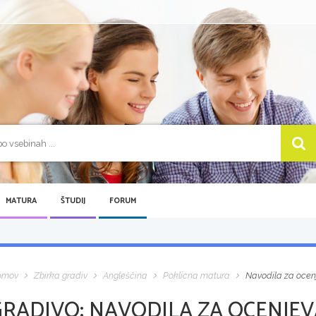
MATURA
ŠTUDIJ
FORUM
omov
Zbirka gradiv
Angleščina
Poklicna matura
Navodila za ocen
GRADIVO:
NAVODILA ZA OCENJEV