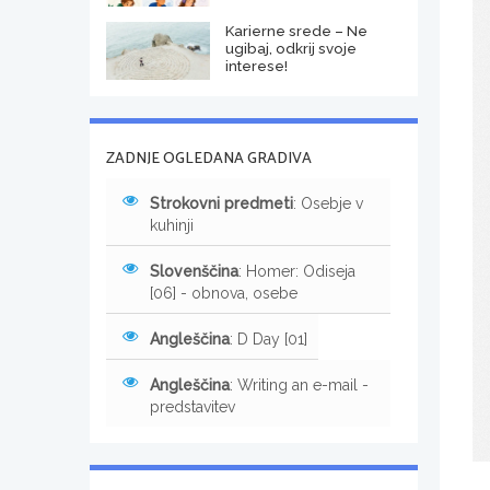
Karierne srede – Ne
ugibaj, odkrij svoje
interese!
ZADNJE OGLEDANA GRADIVA
Strokovni predmeti
: Osebje v
kuhinji
Slovenščina
: Homer: Odiseja
[06] - obnova, osebe
Angleščina
: D Day [01]
Angleščina
: Writing an e-mail -
predstavitev