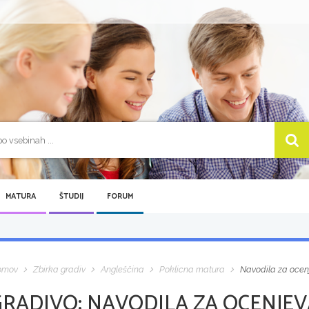
MATURA
ŠTUDIJ
FORUM
omov
Zbirka gradiv
Angleščina
Poklicna matura
Navodila za ocen
GRADIVO:
NAVODILA ZA OCENJEV