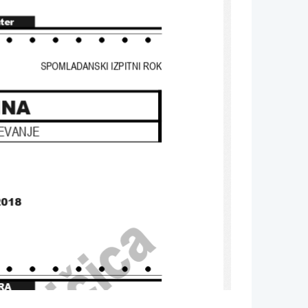
nter
SPOMLADANSKI IZPITNI ROK
INA
EVANJE
2018
RA