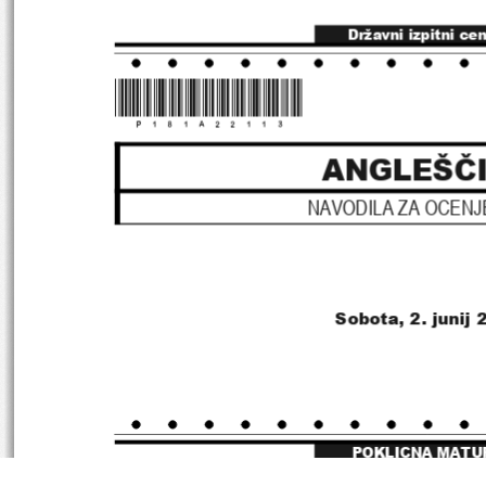
Državni izpitni ce
*P181A22113*
ANGLEŠČ
NAVODILA ZA OCENJ
Sobota, 2. junij 
POKLICNA MATU