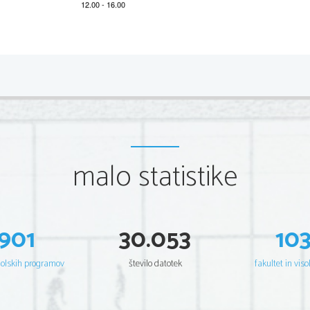
2 
IZPITNA POLA 1
Vsak
a praviln
a rešitev
 je vredna
 1 
točko. Skupno je možno d
1. naloga
Vpr.
Rešitev
1
K

malo statistike
2
I

3
H

4
E

5
C

6
G

901
30.053
10
7
B

8
D

šolskih programov
število datotek
fakultet in viso
2. naloga
Vpr.
Rešitev
9
B

