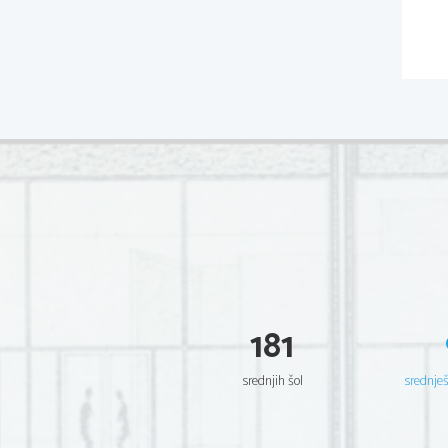
181
srednjih šol
srednje