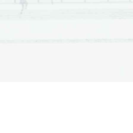
10
C
11
C

12
C

13
A

14
B

15
B

16
D

3. naloga
Vpr.
Rešitev
1
7
rumblings

1
8
elected

19
skills

20
significant

21
facilities

22
measures

23
respect
