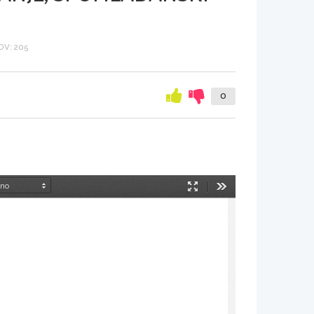
V: 205
0
Način
Orodja
predstavitve