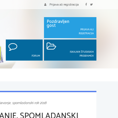
Prijava ali registracija
Pozdravljen
gost
PRIJAVA ALI
REGISTRACIJA
ISKALNIK ŠTUDIJSKIH
FORUM
PROGRAMOV
jevanje, spomladanski rok 2018
ANJE, SPOMLADANSKI