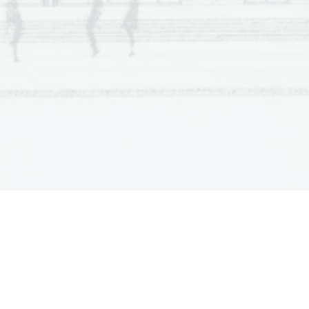
Dodatna navodila
Ustrezn
e
so le 
rešitve
, naštet
e
v 
navodilih.