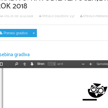
ROK 2018
NA VOLJO OD:
21.12.2018
ŠTEVILO OGLEDOV: 237
ŠTEVILO PRENOSO
Skrij/prikaži meni
Prenesi gradivo
sebina gradiva
Stran:
od 6
Preklopi
Najdi
Nazaj
Naprej
Pomanjšaj
Povečaj
stransko
vrstico