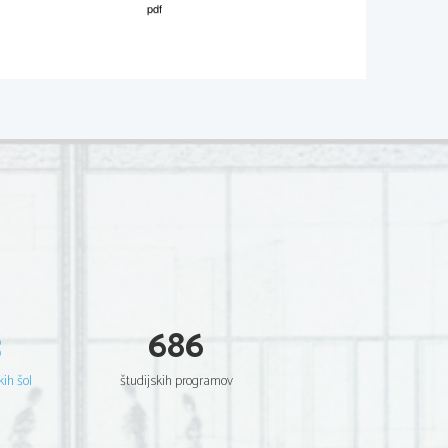
P1
81-
A221
-1-3 
oseči 
30
točk.
3
686
kih šol
študijskih programov