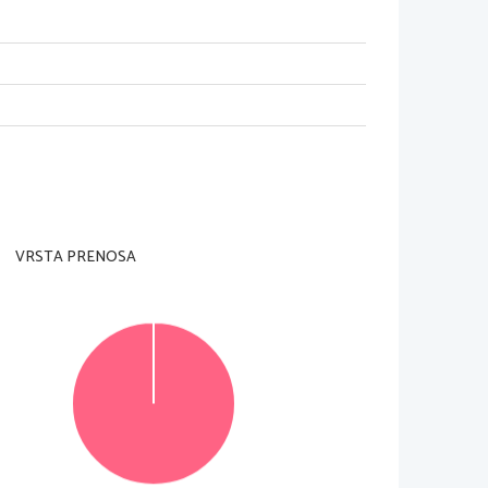
VRSTA PRENOSA
© Državni izpitni center
Vse pravice pridržane
.