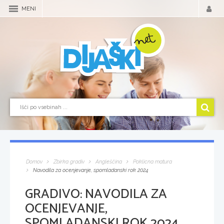
MENI
Domov
Zbirka gradiv
Angleščina
Poklicna matura
Navodila za ocenjevanje, spomladanski rok 2024
GRADIVO:
NAVODILA ZA
OCENJEVANJE,
SPOMLADANSKI ROK 2024