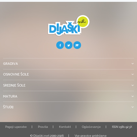
GRADIVA
OSNOVNE ŠOLE
SREDNJE ŠOLE
MATURA
ŠTUDIJ
Pogoji uporabe
Pravila
Kontakt
Oglaševanje
ISSN 1581-923X
© Dijaški.net 2000-2026
Vse pravice pridržane