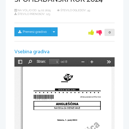
NA VOLJO OD:
14.02.2025
ŠTEVILO OGLEDOV: 49
ŠTEVILO PRENOSOV: 123
Skrij/prikaži meni
Prenesi gradivo
0
Vsebina gradiva
Stran:
od 8
Preklopi
Najdi
Pomanjšaj
Povečaj
Orodja
stransko
vrstico
Državni izpitni center
*P241A22114*
SPOMLADANSKI IZPITNI ROK
ANGLEŠČINA
NAVODILA ZA OCENJEVANJE
Sobota, 1. junij 2024