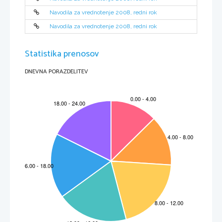
Navodila za vrednotenje 2008, redni rok
Navodila za vrednotenje 2008, redni rok
Statistika prenosov
DNEVNA PORAZDELITEV
N081-241-2-2 
3 
I. DEL: SLUŠNO RAZUMEVANJE – 12 TO
Č
K 
NALOGA A 
HEALTHY LIVING 
Anna and Bob are both 12. They live in the same
 village and they go to the same school and 
to the same class. 
Anna:
    Hi, Bob. How are you? You’re r
eading something. What is it? 
Bob:
Hi, Anna. Thanks, I'm fine. It's an article 
about healthy living. They say that food is 
important. You should have five meals a da
y. Eating fruit and vegetables is good for 
you. 
Anna:
    I don't have any problems with that. I lik
e both of them very much. My mother 
prepares a lot of fresh vegetables, speciall
y salads. Different salads are my favourite 
food.  
Bob:
Lucky you. I don't like home-made food too muc
h. My mother or father always cook 
lunch and dinner for me and my sister, 
but I don't eat a lot. I adore fast food 
restaurants and I can't do without sweets.  
Anna:
    You should try harder. Eating healthy food 
is very important. Oh, and exercising is 
important too. Do you like sports? 
Bob:
Don't worry. I'm a big sports fan. I do a lo
t of sports. My favourite sport is football. 
My friends and I play it almost every day. 
Anna:
    But I don't like running or skiing or play
ing ball games. I like magazines and books. 
My favourite hobby’s reading. I know it is 
good to do different sports. Let’s try 
something this afternoon. What
 do you think about swimming? 
Bob:
OK, but I'm hungry – let's have some food first. Burger and chips ... 
Anna:
    Oh,    Bob!    
Bob:
OK, you win. Let's go swimming then. 