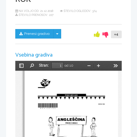
NA VOLJO OD:
21.12.2018
ŠTEVILO OGLEDOV: 374
ŠTEVILO PRENOSOV: 227
Skrij/prikaži meni
Prenesi gradivo
+4
Vsebina gradiva
Stran:
od 10
Preklopi
Najdi
Pomanjšaj
Povečaj
Orodja
stransko
vrstico
Državni izpitni center
*N08124122*
REDNI ROK
ANGLEŠ^INA
PREIZKUS ZNANJA