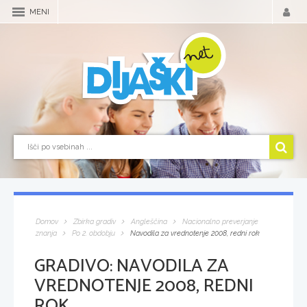
MENI
Domov
Zbirka gradiv
Angleščina
Nacionalno preverjanje
znanja
Po 2. obdobju
Navodila za vrednotenje 2008, redni rok
GRADIVO:
NAVODILA ZA
VREDNOTENJE 2008, REDNI
ROK