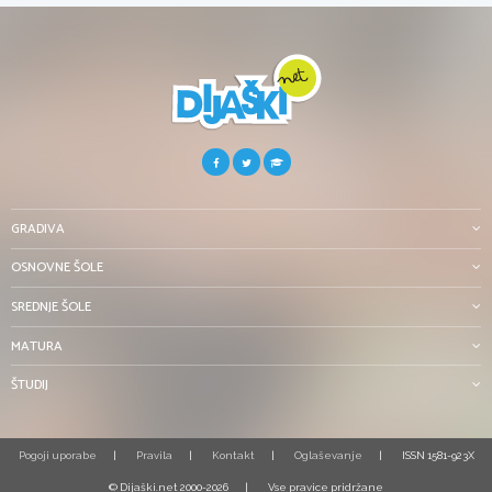
GRADIVA
OSNOVNE ŠOLE
SREDNJE ŠOLE
MATURA
ŠTUDIJ
Pogoji uporabe
Pravila
Kontakt
Oglaševanje
ISSN 1581-923X
© Dijaški.net 2000-2026
Vse pravice pridržane