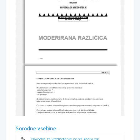
Maj 2008
NAVODILA ZA VREDNOTENJE
NACIONALNO PREVERJANJE ZNANJA
ob koncu 2. obdobja
MODERIRANA RAZLI
Č
ICA 
© RIC 2008
2 
N081-241-2-2 
UVODNA NAVODILA ZA
 VREDNOTENJE  
Pravilen odgovor je vreden 1 to
č
ko, nepravilen 0 to
č
k. Polovi
č
nih to
č
k ni. 
Pri vrednotenju uporabljamo na
slednja popravna znamenja: 
9
- pravilen odgovor  
- nepravilen odgovor  // 
- odgovora ni  / 
Zgornja znamenja zapišemo levo ali des
no ob nalogi, oziroma spodaj ob posameznem 
odgovoru (naloga A besediš
č
e). 
Č
e u
č
enec ni zapisal ali ozna
č
il odgovora, naredimo popravno znamenje 
odgovora ni 
(znak /). 
Č
e je u
č
enec napisal ali ozna
č
il ve
č
 odgovorov (npr. ve
č
č
rk ali ve
č
 kljukic  
v polja razpredelnice) in je med n
jimi tudi pravilen, 
odgovora ne upoštevamo. 
Upoštevamo samo odgovore v angleškem jeziku.  
Nejasne popravke in ne
č
itljive zapise to
č
kujemo z ni
č
 (0) to
č
kami.  
Sorodne vsebine
Navodila za vrednotenje 2008, redni rok