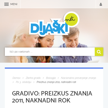
MENI
Domov
Zbirka gradiv
Biologija
Nacionalno preverjanje znanja
Po 3. obdobju
Preizkus znanja 2011, naknadni rok
GRADIVO:
PREIZKUS ZNANJA
2011, NAKNADNI ROK