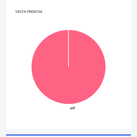
Naštete so razvojne stopnje ži
vih bitij. Katera predstavlj
a razvojno stopnjo
, ki je zna
č
ilna za 
popolno preobrazbo? 
Obkroži 
č
rko pred pravilnim odgovorom. 
VRSTA PRENOSA
A       Gosenica.  
B       Kal
č
ek. 
C       Mrest.  
D       Spora.  
1 