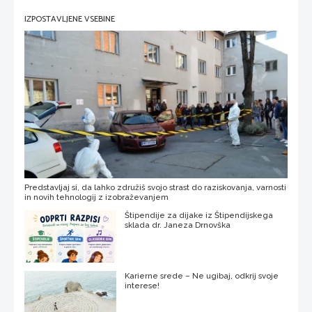
IZPOSTAVLJENE VSEBINE
Predstavljaj si, da lahko združiš svojo strast do raziskovanja, varnosti
in novih tehnologij z izobraževanjem
Štipendije za dijake iz Štipendijskega
sklada dr. Janeza Drnovška
Karierne srede – Ne ugibaj, odkrij svoje
interese!