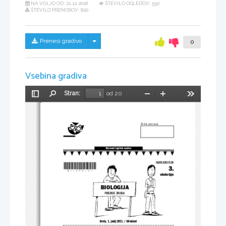
NA VOLJO OD:
21.12.2018
ŠTEVILO OGLEDOV: 550
ŠTEVILO PRENOSOV: 820
Skrij/prikaži meni
Prenesi gradivo
0
Vsebina gradiva
Stran:
od 20
Preklopi
Najdi
Pomanjšaj
Povečaj
Orodja
stransko
vrstico
Š i f r a  u č e n c a:
Državni izpitni center
NAKNADNI ROK
*N11242131*
3.
obdobje
BIOLOGIJA
PREIZKUS ZNANJA
Sreda, 1. junij 2011 / 60 minut