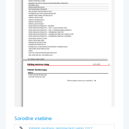
IZBOR IN PRIPRAVA GOJIŠ
Č
MEHANSKI POSTOPKI LO
Č
EVANJA BIOTEHNOLOŠKIH PRODUKTOV
MIKROBIOLOGIJA
MOLEKULARNA BIOLOGIJA
ODSTRANJEVANJE ODPADKOV
OKOLJEVARSTVENA BIOTEHNOLOGIJA
POTREBE BIOKULTUR PO HRANILNIH SNOVEH
PRIMERI PROIZVODNIH BIOTEHNOLOGIJ
PRIPRAVA BIOKULTURE
PRIPRAVA BIOREAKTORJA
PRIPRAVA SUBSTRATA
PRIPRAVLJALNI PROCESI
PROIZVODNJA BIOPRODUKTOV - BIOMASE
PROIZVODNJA BIOPRODUKTOV – SNOV V CELICAH BIOKULTURE
PROIZVODNJA BIOPRODUKTOV – SNOV V SPREMENJENEM SUBSTRATU
PROIZVODNJA BIOPRODUKTOV – SPREMENJEN SUBSTRAT
PROIZVODNJA BIOPRODUKTOV – SPREMENJEN SUBSTRAT IN BIOKULTURA
PROIZVODNJA BIOPRODUKTOV – SPREMENJEN SUBSTRAT IN BIOMASA
RASTLINSKE TKIVNE KULTURE
RAZVOJ BIOTEHNOLOGIJE
SHRANJEVANJE BIOKULTURE
SODOBNA BIOTEHNOLOGIJA
SPREMLJANJE IN URAVNAVANJE
 BIOPROCESA V BIOREAKTORJU
TRADICIONALNA BIOTEHNOLOGIJA
VIRUSI
ZAGOTAVLJANJE IN PREVERJANJE KAKOVOSTI
ZAKLJU
Č
NI PROCESI V BIOTEHNOLOGIJI
Vir: Državni izpitni center
Katalog naslovov nalog 
2
19.10.2015
Predmet: Biotehnologija
Naslov
ZGODOVINA BIOTEHNOLOGIJE
ŽIVALSKE TKIVNE KULTURE
Število vpisanih naslovov pri predmetu:
52
Sorodne vsebine
Katalog naslovov seminarskih nalog 2017