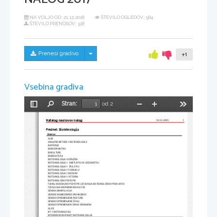
NA VOLJO OD:
21.12.2018
ŠTEVILO OGLEDOV: 584
ŠTEVILO PRENOSOV: 318
Skrij/prikaži meni
Prenesi gradivo
+1
Vsebina gradiva
Stran:
od 2
Preklopi
Najdi
Pomanjšaj
Povečaj
Orodja
stransko
Katalog naslovov nalog 
1
19.10.2015
vrstico
Predmet: Biotehnologija
Naslov
ALGE
ANALIZNE METODE V BIOTEHNOLOGIJI
BAKTERIJE
BIOINFORMATIKA
BIOKULTURE
BIOREAKTORJI
BIOTEHNOLOGIJA IN DRUŽBA
BIOTEHNOLOGIJA V  KMETIJSTVU IN GOZDARSTVU
BIOTEHNOLOGIJA V  ŽIVILSTVU
BIOTEHNOLOGIJA V FARMACIJI
BIOTEHNOLOGIJA V MEDICINI
BIOTEHNOLOGIJA V VETERINI
BIOTEHNOLOŠKI POSTOPKI
FIZIKALNO-KEMIJSKI POSTOPKI LO
Č
EVANJA BIOTEHNOLOŠKIH PRODUKTOV
FIZIOLOGIJA MIKROBNIH BIOKULTUR
GENSKA MANIPULACIJA
GENSKE BANKE/ZBIRKE ORGANIZMOV
GENSKO SPREMENJENE RASTLINE
GENSKO SPREMENJENE ŽIVALI
GENSKO SPREMENJENI DRUGI ORGANIZMI
GLIVE
IKT V BIOTEHNOLOGIJI
INTERDISCIPLINATNOST BIOTEHNOLOGLIJE