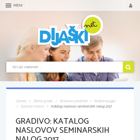
MENI
Domov
Zbirka gradiv
Strokovni predmeti
Biotehnologija
Splošna matura
Katalog naslovov seminarskih nalog 2017
GRADIVO:
KATALOG
NASLOVOV SEMINARSKIH
NALOG 2017