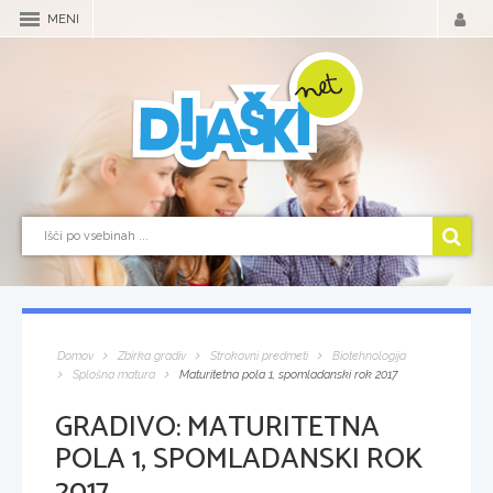
MENI
Domov
Zbirka gradiv
Strokovni predmeti
Biotehnologija
Splošna matura
Maturitetna pola 1, spomladanski rok 2017
GRADIVO:
MATURITETNA
POLA 1, SPOMLADANSKI ROK
2017