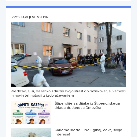
IZPOSTAVLJENE VSEBINE
Predstavljaj si, da lahko združiš svojo strast do raziskovanja, varnosti
in novih tehnologij z izobraževanjem
Štipendije za dijake iz Štipendijskega
sklada dr. Janeza Drnovška
Karierne srede – Ne ugibaj, odkrij svoje
interese!