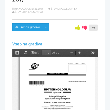
NA VOLJO OD:
21.12.2018
ŠTEVILO OGLEDOV: 173
ŠTEVILO PRENOSOV: 340
Skrij/prikaži meni
Prenesi gradivo
+1
Vsebina gradiva
Stran:
od 20
Preklopi
Najdi
Pomanjšaj
Povečaj
Orodja
stransko
vrstico
Šifra kandidata:
Državni  izpitni  center
SPOMLADANSKI IZPITNI ROK
*M17144111* 
Izpitna pola 1
A) Naloge izbirnega tipa
B) Strukturirani nalogi izbirnega tipa
Č
etrtek, 1. junij 2017 / 90 minut
Dovoljeno gradivo in pripomo
č
ki:
Kandidat prinese nalivno pero ali kemi
č
ni svin
č
nik, svin
č
nik HB ali B, 
radirko, šil
č
ek, ravnilo z milimetrskim merilom in ra
č
unalo.
Kandidat dobi list za odgovore.