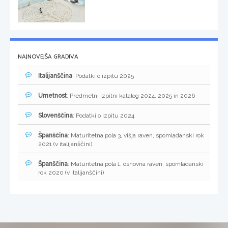
NAJNOVEJŠA GRADIVA
Italijanščina
: Podatki o izpitu 2025
Umetnost
: Predmetni izpitni katalog 2024, 2025 in 2026
Slovenščina
: Podatki o izpitu 2024
Španščina
: Maturitetna pola 3, višja raven, spomladanski rok
2021 (v italijanščini)
Španščina
: Maturitetna pola 1, osnovna raven, spomladanski
rok 2020 (v italijanščini)