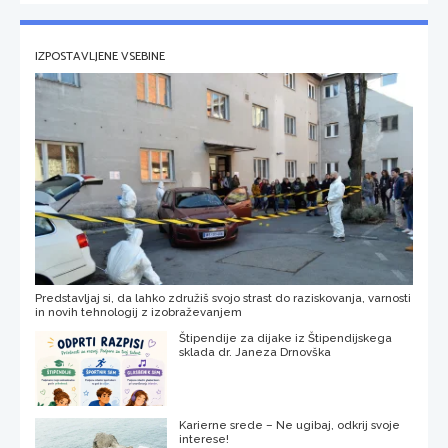
IZPOSTAVLJENE VSEBINE
Predstavljaj si, da lahko združiš svojo strast do raziskovanja, varnosti
in novih tehnologij z izobraževanjem
Štipendije za dijake iz Štipendijskega
sklada dr. Janeza Drnovška
Karierne srede – Ne ugibaj, odkrij svoje
interese!