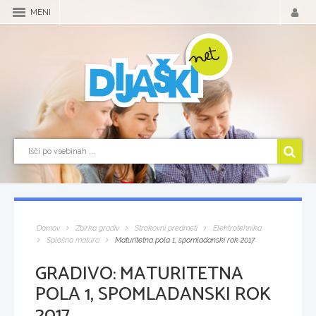
MENI
Domov
Zbirka gradiv
Strokovni predmeti
Elektrotehnika
Splošna matura
Maturitetna pola 1, spomladanski rok 2017
GRADIVO:
MATURITETNA
POLA 1, SPOMLADANSKI ROK
2017