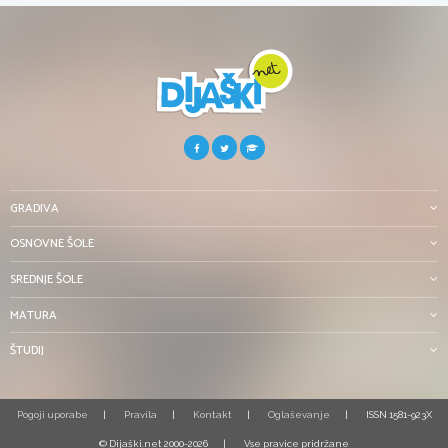
GRADIVA
OSNOVNE ŠOLE
SREDNJE ŠOLE
MATURA
ŠTUDIJ
Pogoji uporabe
Pravila
Kontakt
Oglaševanje
ISSN 1581-923X
© Dijaški.net 2000-2026
Vse pravice pridržane